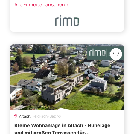
Alle Einheiten ansehen >
Altach,
Feldkirch (Bezirk)
Kleine Wohnanlage in Altach - Ruhelage
und mit großen Terrassen für