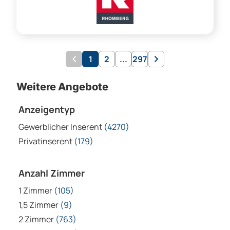
1
2
...
297
Weitere Angebote
Anzeigentyp
Gewerblicher Inserent
(4270)
Privatinserent
(179)
Anzahl Zimmer
1 Zimmer
(105)
1,5 Zimmer
(9)
2 Zimmer
(763)