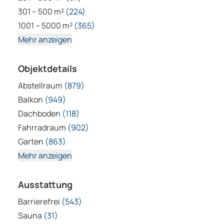
301 – 500 m²
(224)
1001 – 5000 m²
(365)
Mehr anzeigen
Objektdetails
Abstellraum
(879)
Balkon
(949)
Dachboden
(118)
Fahrradraum
(902)
Garten
(863)
Mehr anzeigen
Ausstattung
Barrierefrei
(543)
Sauna
(31)