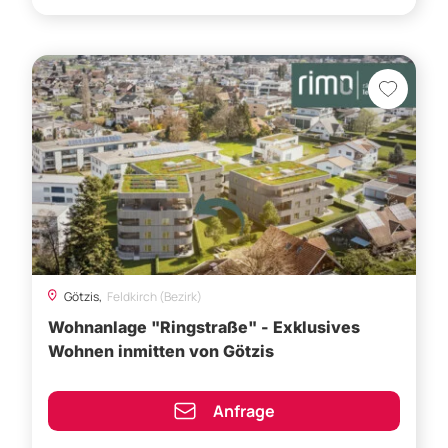
Götzis,
Feldkirch (Bezirk)
Wohnanlage "Ringstraße" - Exklusives
Wohnen inmitten von Götzis
Anfrage