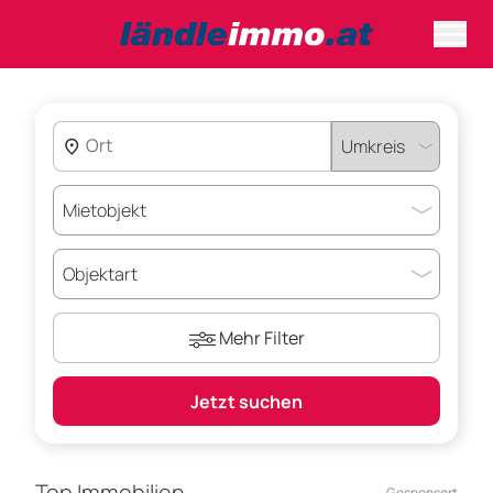
Mehr Filter
Jetzt suchen
Top Immobilien
Gesponsort