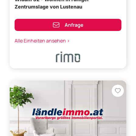
Zentrumslage von Lustenau
Anfrage
Alle Einheiten ansehen >