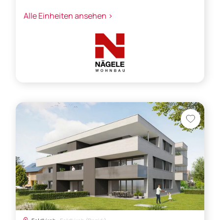
Alle Einheiten ansehen >