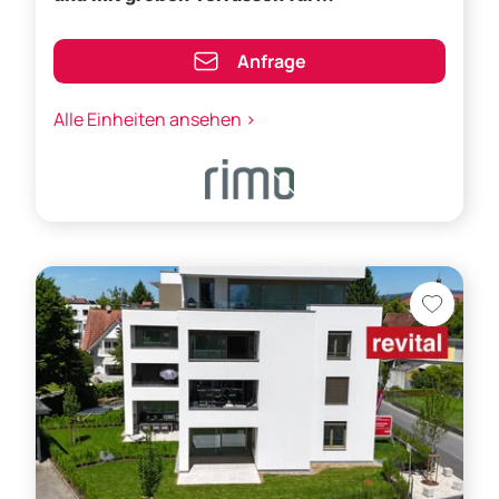
Sonnenliebhaber!
Anfrage
Alle Einheiten ansehen >