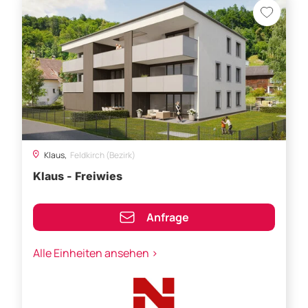
Klaus,
Feldkirch (Bezirk)
Klaus - Freiwies
Anfrage
Alle Einheiten ansehen >