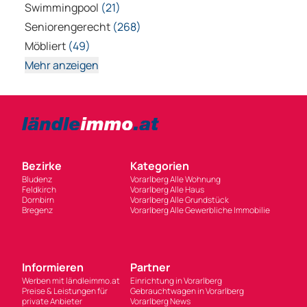
Swimmingpool
(21)
Seniorengerecht
(268)
Möbliert
(49)
Mehr anzeigen
Bezirke
Kategorien
Bludenz
Vorarlberg Alle Wohnung
Feldkirch
Vorarlberg Alle Haus
Dornbirn
Vorarlberg Alle Grundstück
Bregenz
Vorarlberg Alle Gewerbliche Immobilie
Informieren
Partner
Werben mit ländleimmo.at
Einrichtung in Vorarlberg
Preise & Leistungen für
Gebrauchtwagen in Vorarlberg
private Anbieter
Vorarlberg News