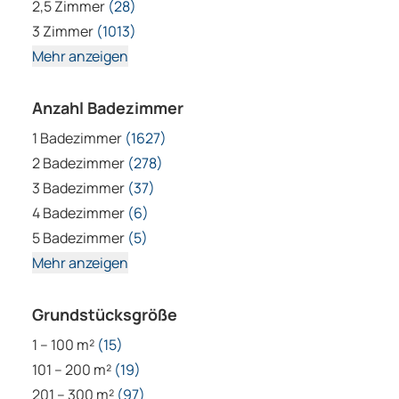
2,5 Zimmer
(28)
3 Zimmer
(1013)
Mehr anzeigen
Anzahl Badezimmer
1 Badezimmer
(1627)
2 Badezimmer
(278)
3 Badezimmer
(37)
4 Badezimmer
(6)
5 Badezimmer
(5)
Mehr anzeigen
Grundstücksgröße
1 – 100 m²
(15)
101 – 200 m²
(19)
201 – 300 m²
(97)