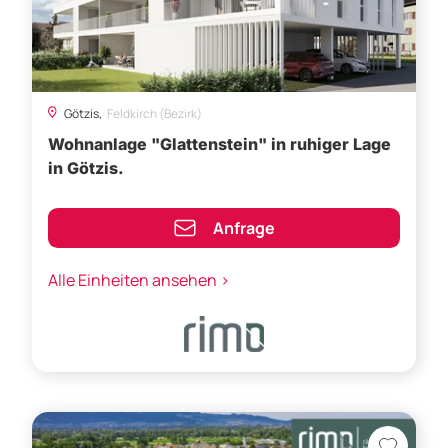
Götzis,
Feldkirch (Bezirk)
Wohnanlage "Glattenstein" in ruhiger Lage
in Götzis.
Anfrage
Alle Einheiten ansehen >