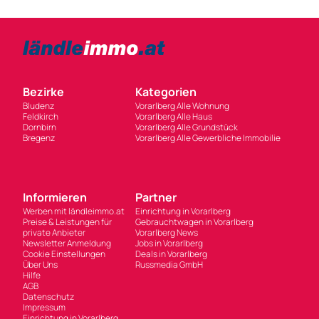
Bezirke
Kategorien
Bludenz
Vorarlberg Alle Wohnung
Feldkirch
Vorarlberg Alle Haus
Dornbirn
Vorarlberg Alle Grundstück
Bregenz
Vorarlberg Alle Gewerbliche Immobilie
Informieren
Partner
Werben mit ländleimmo.at
Einrichtung in Vorarlberg
Preise & Leistungen für
Gebrauchtwagen in Vorarlberg
private Anbieter
Vorarlberg News
Newsletter Anmeldung
Jobs in Vorarlberg
Cookie Einstellungen
Deals in Vorarlberg
Über Uns
Russmedia GmbH
Hilfe
AGB
Datenschutz
Impressum
Einrichtung in Vorarlberg