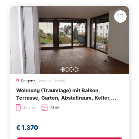
Bregenz,
Bregenz (Bezirk)
Wohnung (Traumlage) mit Balkon,
Terrasse, Garten, Abstellraum, Keller,
Fahrradabstellraum
2 Zimmer
73 m²
€ 1.370