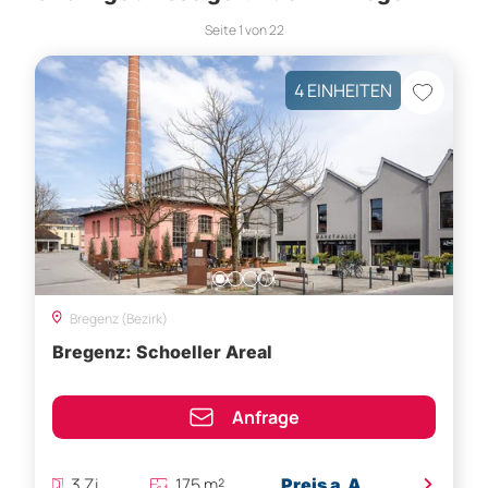
Seite
1
von
22
4 EINHEITEN
Bregenz (Bezirk)
Bregenz: Schoeller Areal
Anfrage
>
3 Zi.
175 m²
Preis a.A.