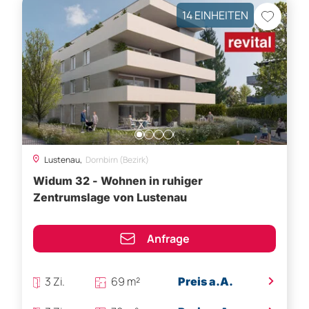
14 EINHEITEN
Lustenau,
Dornbirn (Bezirk)
Widum 32 - Wohnen in ruhiger
Zentrumslage von Lustenau
Anfrage
>
3 Zi.
69 m²
Preis a.A.