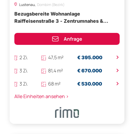
Lustenau,
Dornbirn (Bezirk)
Bezugsbereite Wohnanlage
Raiffeisenstraße 3 - Zentrumnahes &
ruhiges Wohnen in Lustenau
Anfrage
>
2 Zi.
47,5 m²
€ 395.000
>
3 Zi.
81,4 m²
€ 670.000
>
3 Zi.
68 m²
€ 530.000
Alle Einheiten ansehen >