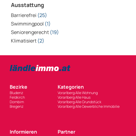
Ausstattung
Barrierefrei
(25)
Swimmingpool
(1)
Seniorengerecht
(19)
Klimatisiert
(2)
Bezirke
Kategorien
Bludenz
Vorarlberg Alle Wohnung
Feldkirch
Vorarlberg Alle Haus
Dornbirn
Vorarlberg Alle Grundstück
Bregenz
Vorarlberg Alle Gewerbliche Immobilie
Informieren
Partner