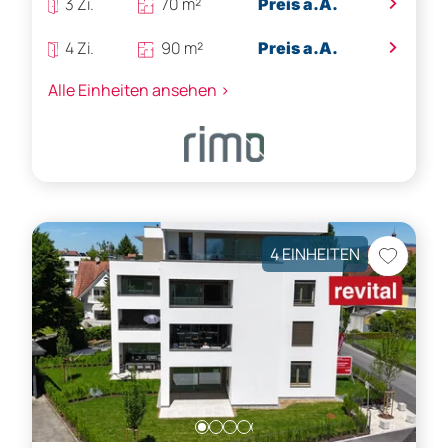
>
3 Zi.
70 m²
Preis a.A.
>
4 Zi.
90 m²
Preis a.A.
Alle Einheiten ansehen >
4 EINHEITEN