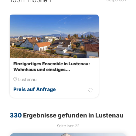
Einzigartiges Ensemble in Lustenau:
Wohnhaus und einstiges
Stickereigebäude am Ende einer
Lustenau
Sackgasse
Preis auf Anfrage
330
Ergebnisse gefunden
in Lustenau
Seite
1
von
22