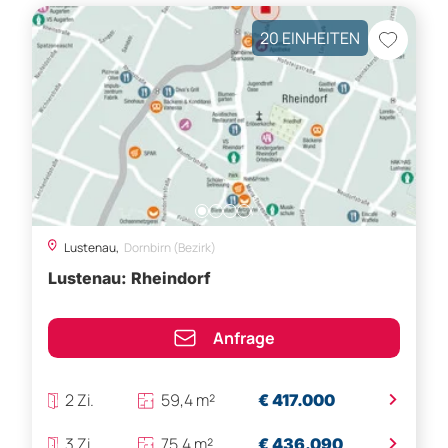
20 EINHEITEN
Lustenau,
Dornbirn (Bezirk)
Lustenau: Rheindorf
Anfrage
>
2 Zi.
59,4 m²
€ 417.000
>
3 Zi.
75,4 m²
€ 436.090