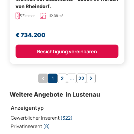
von Rheindorf.
3 Zimmer
112,08 m²
€ 734.200
Besichtigung vereinbaren
1
2
...
22
Weitere Angebote in Lustenau
Anzeigentyp
Gewerblicher Inserent
(322)
Privatinserent
(8)