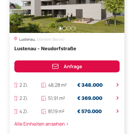
Lustenau,
Dornbirn (Bezirk)
Lustenau - Neudorfstraße
Anfrage
>
2 Zi.
48,28 m²
€ 348.000
>
2 Zi.
51,91 m²
€ 369.000
>
4 Zi.
81,19 m²
€ 570.000
Alle Einheiten ansehen >