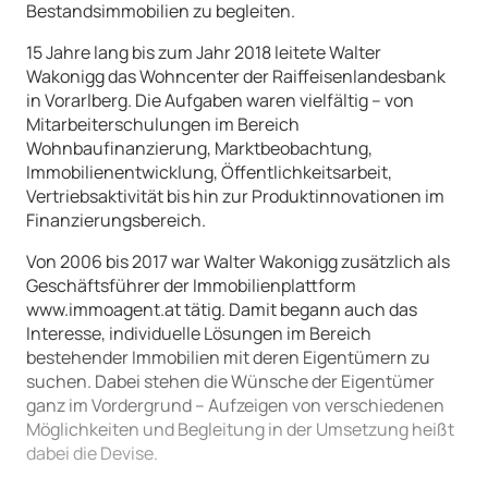
Bestandsimmobilien zu begleiten.
Telefonnummer
15 Jahre lang bis zum Jahr 2018 leitete Walter
Wakonigg das Wohncenter der Raiffeisenlandesbank
in Vorarlberg. Die Aufgaben waren vielfältig – von
Nachricht
Mitarbeiterschulungen im Bereich
Wohnbaufinanzierung, Marktbeobachtung,
Immobilienentwicklung, Öffentlichkeitsarbeit,
Vertriebsaktivität bis hin zur Produktinnovationen im
Finanzierungsbereich.
Senden
Von 2006 bis 2017 war Walter Wakonigg zusätzlich als
Geschäftsführer der Immobilienplattform
www.immoagent.at tätig. Damit begann auch das
Interesse, individuelle Lösungen im Bereich
bestehender Immobilien mit deren Eigentümern zu
suchen. Dabei stehen die Wünsche der Eigentümer
ganz im Vordergrund – Aufzeigen von verschiedenen
Möglichkeiten und Begleitung in der Umsetzung heißt
dabei die Devise.