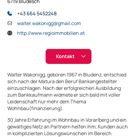
6719 Bludesch
+43 664 5452248
walter.wakonigg@gmail.com
http://www.regioimmobilien.at
Kontakt
Walter Wakonigg, geboren 1967 in Bludenz, entschied
Kontaktformular
sich nach der Matura den Beruf Bankangestellter
einzuschlagen. Nach der erfolgreichen Ausbildung
Name
zum Bankkaufmann widmete er sich bald mit voller
Leidenschaft nur mehr dem Thema
Wohnbau(finanzierung).
E-Mail:
30 Jahre Erfahrung im Wohnbau in Vorarlberg und ein
gewaltiges Netz an Partnern helfen ihm, Kunden auch
in komplizierten Lösungswünschen im Bereich