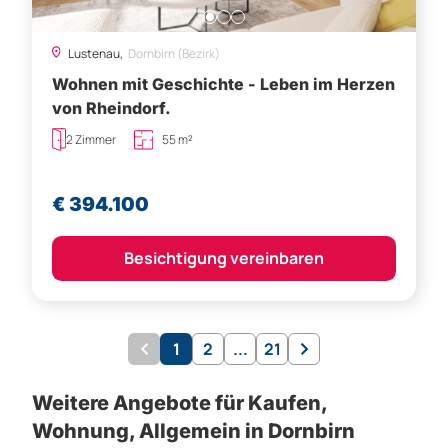
Lustenau,
Dornbirn (Bezirk)
Wohnen mit Geschichte - Leben im Herzen
von Rheindorf.
2 Zimmer
55 m²
€ 394.100
Besichtigung vereinbaren
1
2
...
21
Weitere Angebote für Kaufen,
Wohnung, Allgemein in Dornbirn