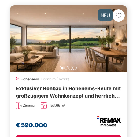
NEU
Hohenems,
Dornbirn (Bezirk)
Exklusiver Rohbau in Hohenems-Reute mit
großzügigem Wohnkonzept und herrlicher
Fernsicht
4 Zimmer
153,65 m²
€ 590.000