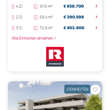
>
4 Zi.
97,6 m²
€ 658.700
>
2 Zi.
59,4 m²
€ 390.598
>
3 Zi.
72,9 m²
€ 453.900
Alle Einheiten ansehen >
2 EINHEITEN