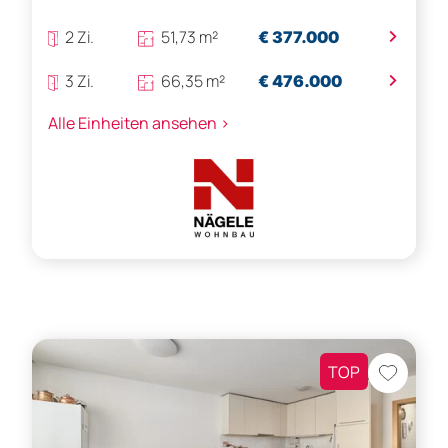
>
2 Zi.
51,73 m²
€ 377.000
>
3 Zi.
66,35 m²
€ 476.000
Alle Einheiten ansehen >
TOP