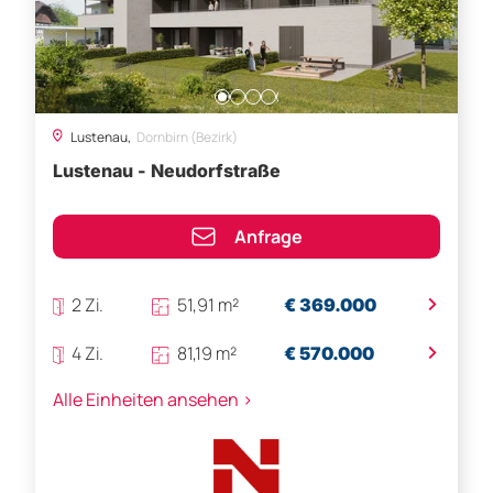
Lustenau,
Dornbirn (Bezirk)
Lustenau - Neudorfstraße
Anfrage
>
2 Zi.
51,91 m²
€ 369.000
>
4 Zi.
81,19 m²
€ 570.000
Alle Einheiten ansehen >