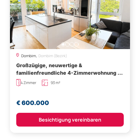
Dornbirn,
Dornbirn (Bezirk)
Großzügige, neuwertige &
familienfreundliche 4-Zimmerwohnung in
guter Lage in Dornbirn zum Verkauf!
4 Zimmer
93 m²
€ 600.000
Besichtigung vereinbaren