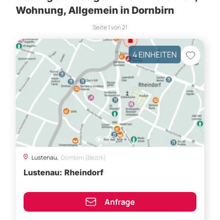
Wohnung, Allgemein in Dornbirn
Seite
1
von
21
4 EINHEITEN
Lustenau,
Dornbirn (Bezirk)
Lustenau: Rheindorf
Anfrage