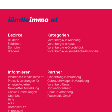
Bezirke
Kategorien
Bludenz
Vorarlberg Alle Wohnung
Feldkirch
Vorarlberg Alle Haus
Dornbirn
Vorarlberg Alle Grundstück
Bregenz
Vorarlberg Alle Gewerbliche Immobilie
Informieren
Partner
Werben mit ländleimmo.at
Einrichtung in Vorarlberg
Preise & Leistungen für
Gebrauchtwagen in Vorarlberg
private Anbieter
Vorarlberg News
Newsletter Anmeldung
Jobs in Vorarlberg
Cookie Einstellungen
Deals in Vorarlberg
Über Uns
Russmedia GmbH
Hilfe
AGB
Datenschutz
Impressum