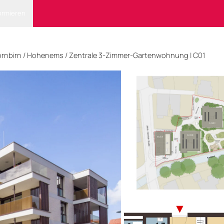
ormieren
rnbirn
/ Hohenems
/
Zentrale 3-Zimmer-Gartenwohnung | C01