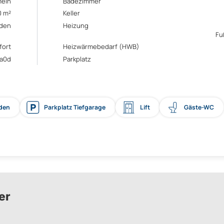
mein
Badezimmer
0 m²
Keller
den
Heizung
Fu
fort
Heizwärmebedarf (HWB)
1a0d
Parkplatz
üden
Parkplatz Tiefgarage
Lift
Gäste-WC
er