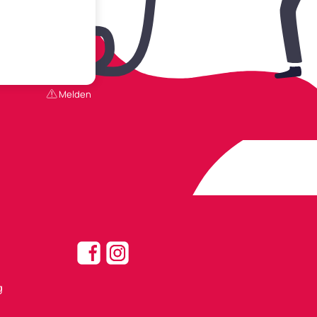
Melden
g