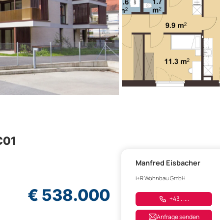
C01
Manfred Eisbacher
i+R Wohnbau GmbH
€ 538.000
+43 . ....
Anfrage senden