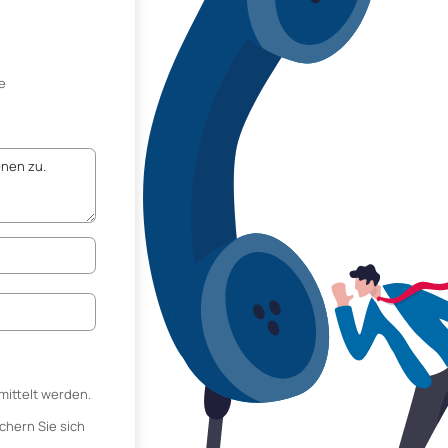
e
mittelt werden.
chern Sie sich