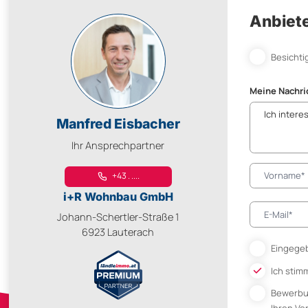
Anbiete
Besichti
Meine Nachri
Manfred Eisbacher
Ihr Ansprechpartner
+43 . ....
i+R Wohnbau GmbH
Johann-Schertler-Straße 1
6923 Lauterach
Eingegeb
Ich stim
Bewerb