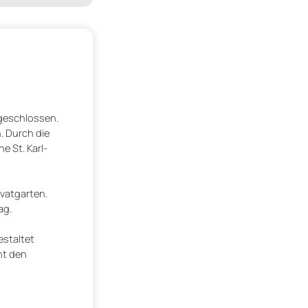
geschlossen.
 Durch die
e St. Karl-
vatgarten.
ag.
estaltet
ht den