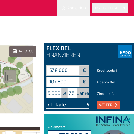
Anmelden
ANZEIGE SCHALTEN
FLEXIBEL
14
FOTOS
FINANZIEREN
€
Kreditbedarf
€
Eigenmittel
%
Jahre
Zins | Laufzeit
mtl. Rate
€
WEITER