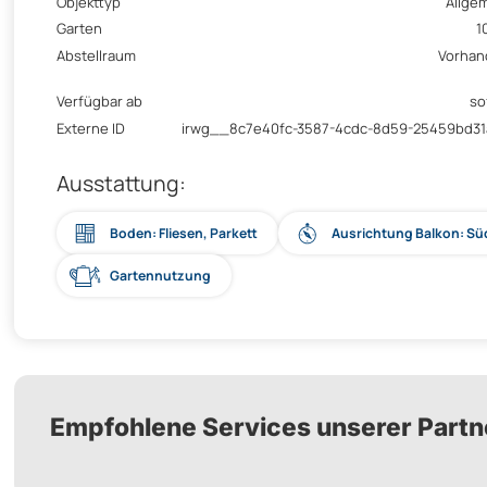
Objekttyp
Allge
Garten
1
Abstellraum
Vorhan
Verfügbar ab
so
Externe ID
irwg__8c7e40fc-3587-4cdc-8d59-25459bd3
Ausstattung:
Boden: Fliesen, Parkett
Ausrichtung Balkon: S
Gartennutzung
Empfohlene Services unserer Partn