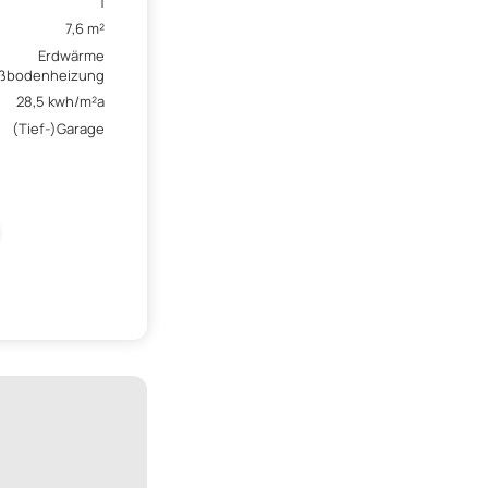
1
7,6 m²
Erdwärme
ßbodenheizung
28,5 kwh/m²a
(Tief-)Garage