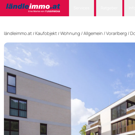
Services
Ratgeber
Inf
ländleimmo.at
Kaufobjekt
Wohnung
/
Allgemein
/
Vorarlberg
/
Do
/
/