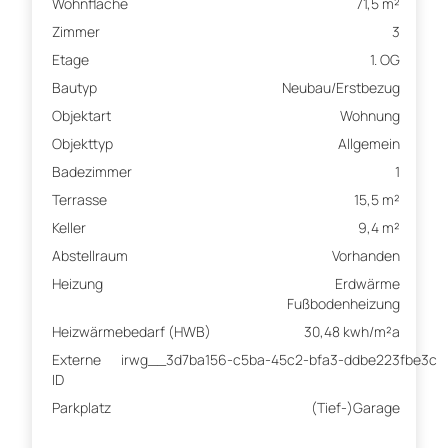
Wohnfläche
71,5 m²
Zimmer
3
Etage
1. OG
Bautyp
Neubau/Erstbezug
Objektart
Wohnung
Objekttyp
Allgemein
Badezimmer
1
Terrasse
15,5 m²
Keller
9,4 m²
Abstellraum
Vorhanden
Heizung
Erdwärme
Fußbodenheizung
Heizwärmebedarf (HWB)
30,48 kwh/m²a
Externe
irwg__3d7ba156-c5ba-45c2-bfa3-ddbe223fbe3c
ID
Parkplatz
(Tief-)Garage