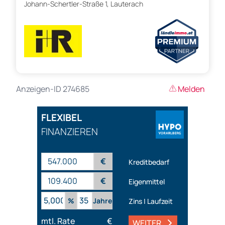
Johann-Schertler-Straße 1, Lauterach
Anzeigen-ID 274685
Melden
FLEXIBEL
FINANZIEREN
€
Kreditbedarf
€
Eigenmittel
%
Jahre
Zins | Laufzeit
mtl. Rate
€
WEITER