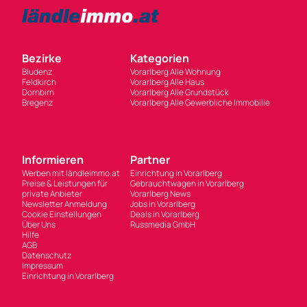
Bezirke
Kategorien
Bludenz
Vorarlberg Alle Wohnung
Feldkirch
Vorarlberg Alle Haus
Dornbirn
Vorarlberg Alle Grundstück
Bregenz
Vorarlberg Alle Gewerbliche Immobilie
Informieren
Partner
Werben mit ländleimmo.at
Einrichtung in Vorarlberg
Preise & Leistungen für
Gebrauchtwagen in Vorarlberg
private Anbieter
Vorarlberg News
Newsletter Anmeldung
Jobs in Vorarlberg
Cookie Einstellungen
Deals in Vorarlberg
Über Uns
Russmedia GmbH
Hilfe
AGB
Datenschutz
Impressum
Einrichtung in Vorarlberg