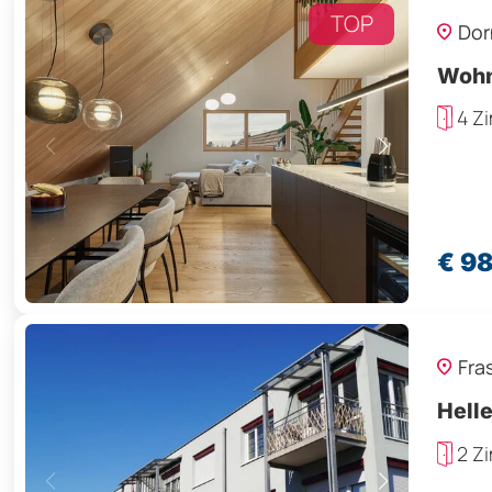
TOP
Dor
Wohn
4 Z
€ 9
Fra
Hell
2 Z