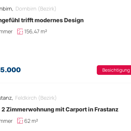
nbirn,
Dornbirn (Bezirk)
gefühl trifft modernes Design
immer
156,47 m²
85.000
Besichtigung
stanz,
Feldkirch (Bezirk)
e 2 Zimmerwohnung mit Carport in Frastanz
immer
62 m²