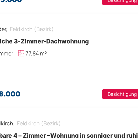
Besichtigung
er,
Feldkirch (Bezirk)
liche 3-Zimmer-Dachwohnung
immer
77,84 m²
18.000
Besichtigung
dkirch,
Feldkirch (Bezirk)
tbare 4 – Zimmer –Wohnung in sonniger und ruh