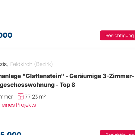
.000
Besichtigung
zis,
Feldkirch (Bezirk)
anlage "Glattenstein" - Geräumige 3-Zimmer-
geschosswohnung - Top 8
immer
77,23 m²
l eines Projekts
55.000