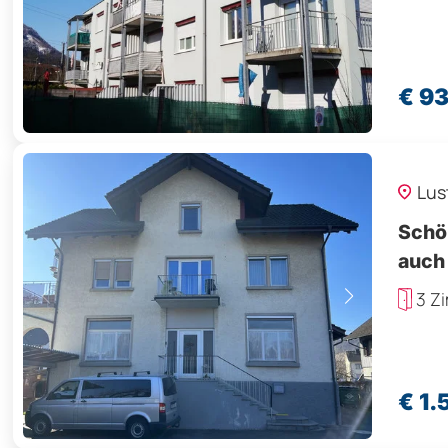
€ 9
Lus
Schö
auch
3 Z
€ 1.