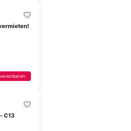
vermieten!
 vereinbaren
- C13