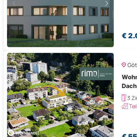
€ 2
Göt
Wohn
Dach
3 Z
Tei
€ 5