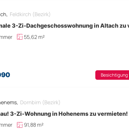
ach,
Feldkirch (Bezirk)
male 3-Zi-Dachgeschosswohnung in Altach zu 
immer
55,62 m²
090
Besichtigung
henems,
Dornbirn (Bezirk)
au! 3-Zi-Wohnung in Hohenems zu vermieten! 
immer
91,88 m²