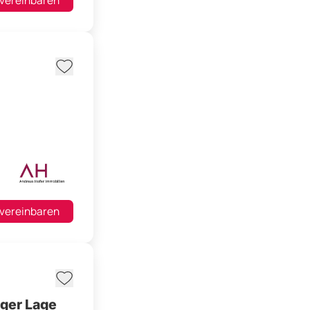
 vereinbaren
 vereinbaren
iger Lage