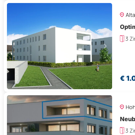
Alt
Opti
3 Z
€ 1.
Ho
Neub
3 Z