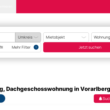
ormieren
Mehr Filter
Jetzt suchen
1
g, Dachgeschosswohnung in Vorarlber
Suc