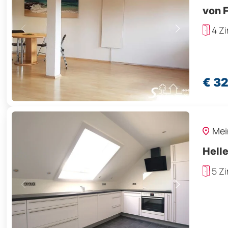
von 
4 Z
€ 3
Mei
Hell
5 Z