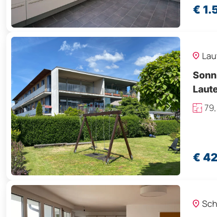
€ 1.
Lau
Sonn
Laut
79
€ 4
Sch