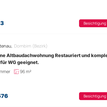
33
Besichtigung
tenau,
Dornbirn (Bezirk)
ne Altbaudachwohnung Restauriert und komple
 für WG geeignet.
immer
96 m²
576
Besichtigung