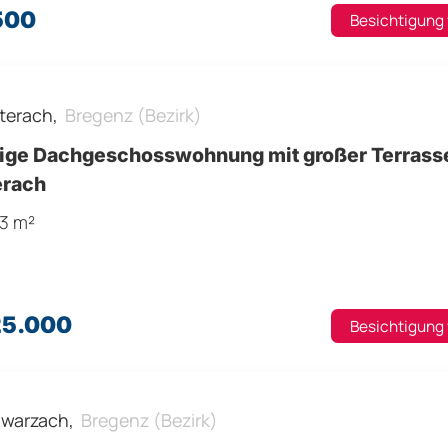
500
Besichtigung
terach,
Bregenz (Bezirk)
ige Dachgeschosswohnung mit großer Terrasse
erach
,3 m²
25.000
Besichtigung
warzach,
Bregenz (Bezirk)