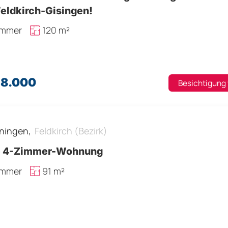
Feldkirch-Gisingen!
immer
120 m²
28.000
Besichtigung
ningen,
Feldkirch (Bezirk)
e 4-Zimmer-Wohnung
immer
91 m²