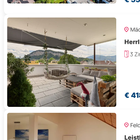
Mäd
Herr
3 Z
€ 4
Fel
Leis