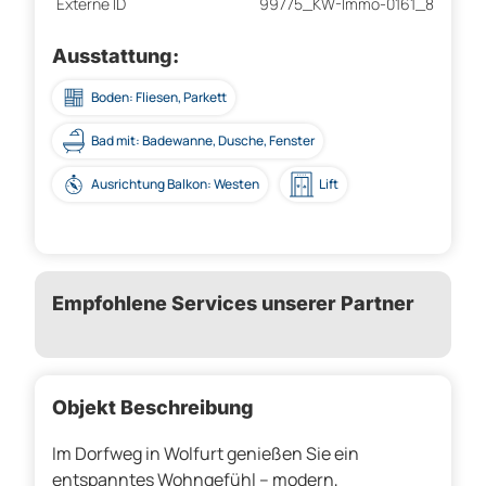
Externe ID
99775_KW-Immo-0161_8
Ausstattung:
Boden: Fliesen, Parkett
Bad mit: Badewanne, Dusche, Fenster
Ausrichtung Balkon: Westen
Lift
Empfohlene Services unserer Partner
Objekt Beschreibung
Im Dorfweg in Wolfurt genießen Sie ein
entspanntes Wohngefühl – modern,