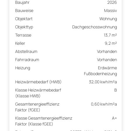
Baujahr
2026
Bauweise
Massiv
Objektart
Wohnung
Objekttyp
Dachgeschosswohnung
Terrasse
13,7 m²
Keller
9,2 m²
Abstellraum
Vorhanden
Fahrradraum
Vorhanden
Heizung
Erdwärme
Fußbodenheizung
Heizwärmebedarf (HWB)
32,00 kwh/m²a
Klasse Heizwärmebedarf
B
(Klasse HWB)
Gesamtenergieeffizienz
0,60 kwh/m²a
Faktor (fGEE)
Klasse Gesamtenergieeffizienz
A+
Faktor (Klasse fGEE)