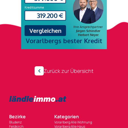
Zurück zur Übersicht
Bezirke
Kategorien
Bludenz
Vorarlberg Alle Wohnung
Feldkirch
Vorarlberg Alle Haus