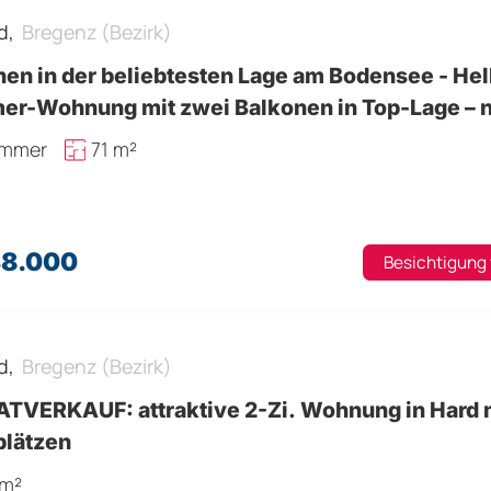
d,
Bregenz (Bezirk)
n in der beliebtesten Lage am Bodensee - Helle 3-
er-Wohnung mit zwei Balkonen in Top-Lage – 
inuten vom Bodensee | Privatverkauf
immer
71 m²
38.000
Besichtigung
d,
Bregenz (Bezirk)
 attraktive 2-Zi. Wohnung in Hard mit
plätzen
 m²