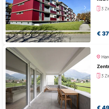
3 Z
€ 3
Har
Zent
3 Z
€ 4