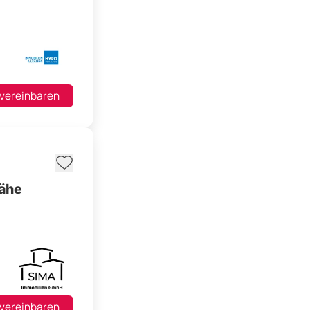
 vereinbaren
nähe
 vereinbaren