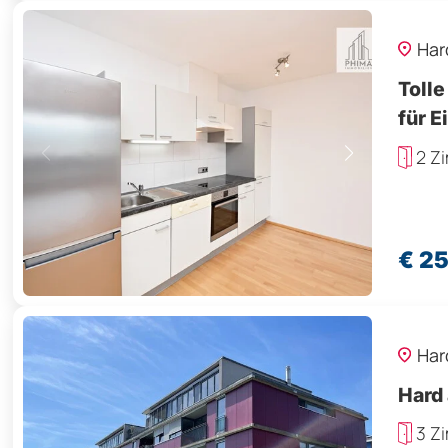
Har
Tolle
für E
2 Z
€ 2
Har
Hard
3 Z