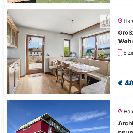
Har
Groß
Wohn
5 Z
€ 4
Har
Arch
neu r