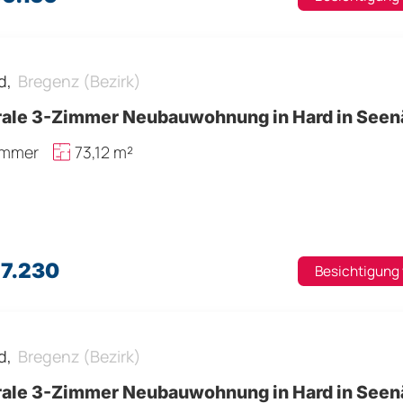
d,
Bregenz (Bezirk)
rale 3-Zimmer Neubauwohnung in Hard in See
immer
73,12 m²
77.230
Besichtigung
d,
Bregenz (Bezirk)
rale 3-Zimmer Neubauwohnung in Hard in See