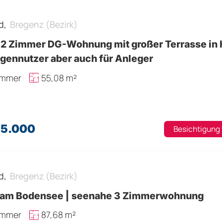
d,
Bregenz (Bezirk)
 2 Zimmer DG-Wohnung mit großer Terrasse in H
igennutzer aber auch für Anleger
immer
55,08 m²
55.000
Besichtigung
d,
Bregenz (Bezirk)
 am Bodensee | seenahe 3 Zimmerwohnung
immer
87,68 m²