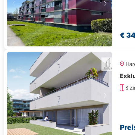
€ 3
Har
Exkl
3 Z
Prei