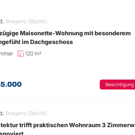
d,
Bregenz (Bezirk)
zügige Maisonette-Wohnung mit besonderem
gefühl im Dachgeschoss
immer
120 m²
85.000
Besichtigung
d,
Bregenz (Bezirk)
itektur trifft praktischen Wohnraum 3 Zimmer
enoviert