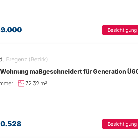
49.000
Besichtigung
d,
Bregenz (Bezirk)
-Wohnung maßgeschneidert für Generation Ü6
immer
72,32 m²
90.528
Besichtigung