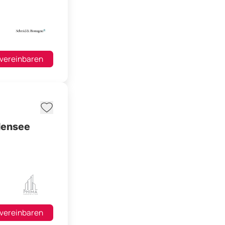
 vereinbaren
densee
 vereinbaren