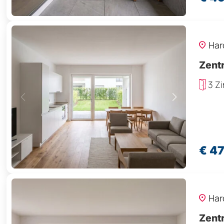
Har
Zent
3 Z
€ 4
Har
Zent