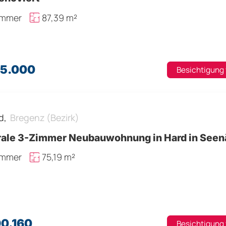
immer
87,39 m²
75.000
Besichtigung
d,
Bregenz (Bezirk)
rale 3-Zimmer Neubauwohnung in Hard in See
immer
75,19 m²
90.160
Besichtigung