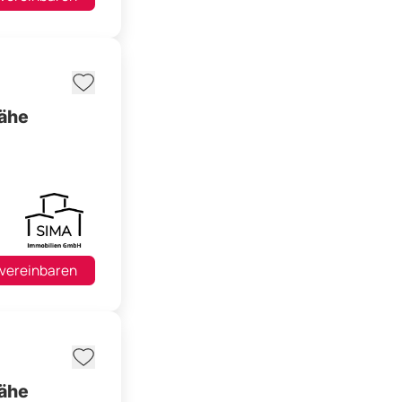
nähe
 vereinbaren
nähe