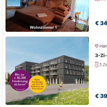
€ 3
Har
3-Zi
3 Z
€ 3