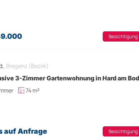
49.000
Besichtigung
d,
Bregenz (Bezirk)
usive 3-Zimmer Gartenwohnung in Hard am Bo
immer
74 m²
s auf Anfrage
Besichtigung