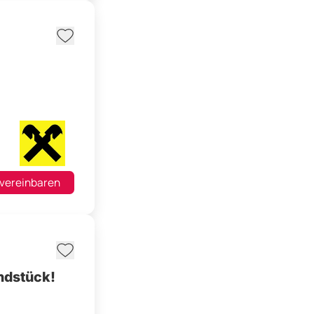
 vereinbaren
ndstück!