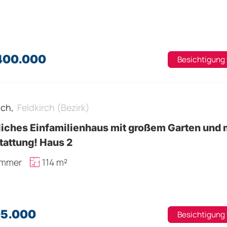
.400.000
Besichtigung
ach,
Feldkirch (Bezirk)
liches Einfamilienhaus mit großem Garten und
tattung! Haus 2
immer
114 m²
05.000
Besichtigung