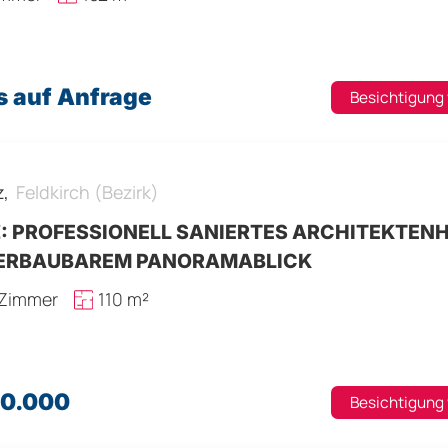
s auf Anfrage
Besichtigung
z,
Feldkirch (Bezirk)
: PROFESSIONELL SANIERTES ARCHITEKTEN
ERBAUBAREM PANORAMABLICK
 Zimmer
110 m²
70.000
Besichtigung