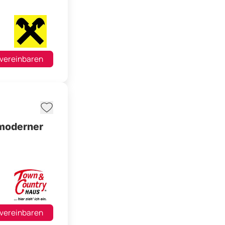
 vereinbaren
 moderner
 vereinbaren