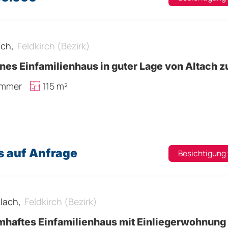
ach,
Feldkirch (Bezirk)
es Einfamilienhaus in guter Lage von Altach z
immer
115 m²
s auf Anfrage
Besichtigung
lach,
Feldkirch (Bezirk)
mhaftes Einfamilienhaus mit Einliegerwohnung