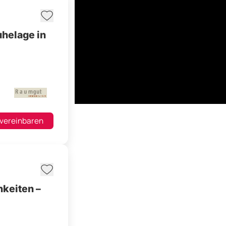
uhelage in
 vereinbaren
hkeiten –