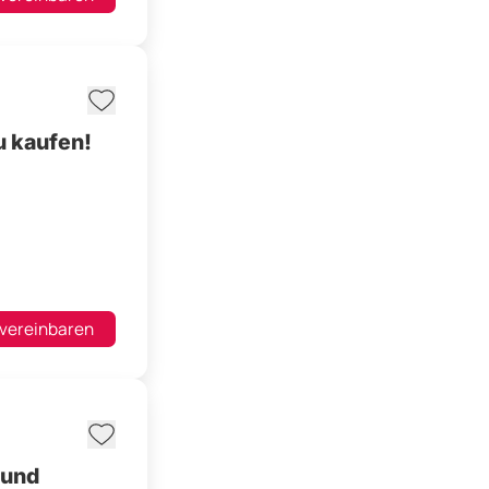
u kaufen!
 vereinbaren
 und