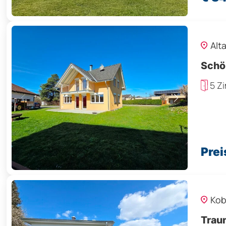
Alt
Schön
5 Z
Prei
Kob
Trau