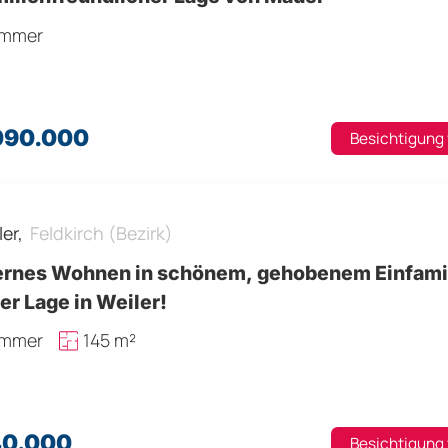
immer
.090.000
Besichtigung
ler,
Feldkirch (Bezirk)
rnes Wohnen in schönem, gehobenem Einfamil
er Lage in Weiler!
immer
145 m²
40.000
Besichtigung