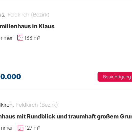
us,
Feldkirch (Bezirk)
milienhaus in Klaus
immer
133 m²
80.000
Besichtigung
dkirch,
Feldkirch (Bezirk)
haus mit Rundblick und traumhaft großem Gru
immer
127 m²