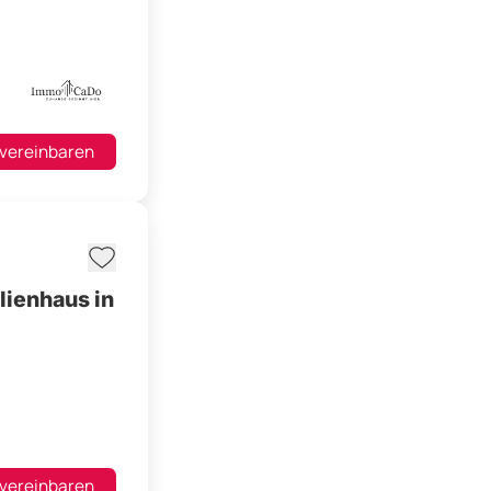
 vereinbaren
ienhaus in
 vereinbaren