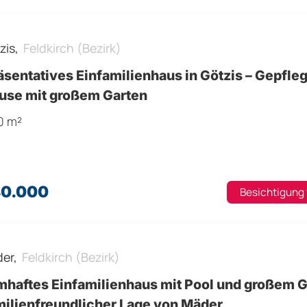
zis,
Feldkirch (Bezirk)
sentatives Einfamilienhaus in Götzis – Gepfle
use mit großem Garten
0 m²
80.000
Besichtigung
er,
Feldkirch (Bezirk)
mhaftes Einfamilienhaus mit Pool und großem 
milienfreundlicher Lage von Mäder