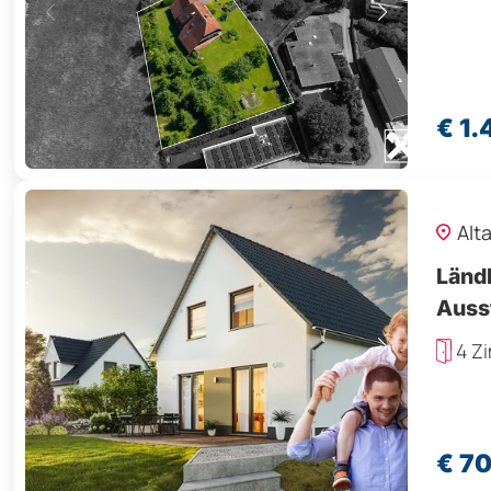
€ 1
Alt
Länd
Auss
4 Z
€ 7