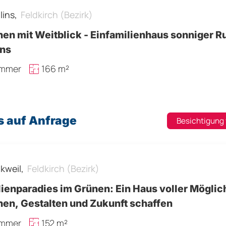
lins,
Feldkirch (Bezirk)
en mit Weitblick - Einfamilienhaus sonniger R
ins
immer
166 m²
s auf Anfrage
Besichtigung
kweil,
Feldkirch (Bezirk)
ienparadies im Grünen: Ein Haus voller Möglic
en, Gestalten und Zukunft schaffen
immer
152 m²