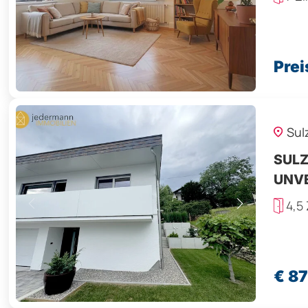
Prei
Sul
SULZ
UNV
4,5
€ 8