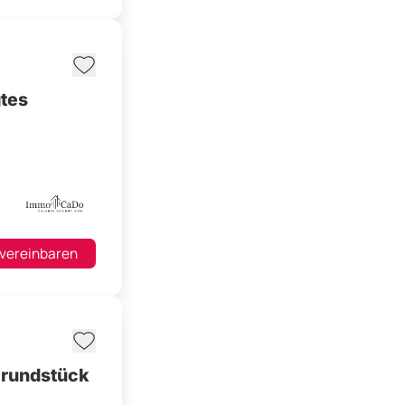
gtes
 vereinbaren
Grundstück