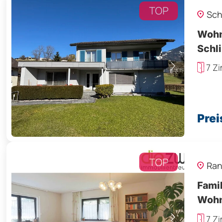
TOP
Sch
Wohn
Schl
7 Z
Prei
TOP
Ran
Famil
Wohn
7 Z