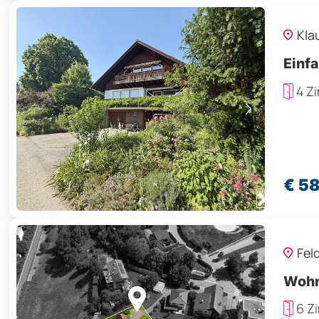
Kla
Einfa
4 Z
€ 5
Fel
Wohn
6 Z