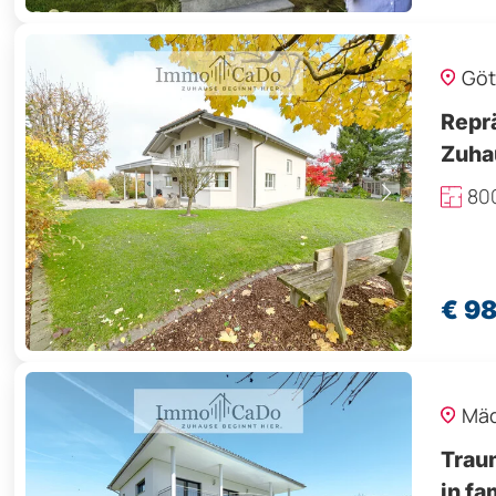
Göt
Reprä
Zuha
80
€ 9
Mäd
Trau
in fa