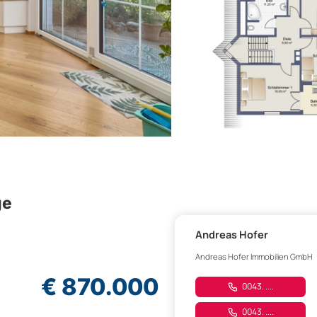
ge
Andreas Hofer
Andreas Hofer Immobilien GmbH
€ 870.000
0043. ....
0043. ....