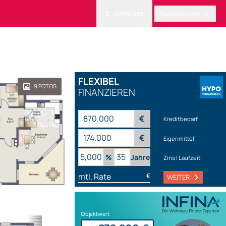
Anmelden
ANZEIGE SCHALTEN
FLEXIBEL
9
FOTOS
FINANZIEREN
€
Kreditbedarf
€
Eigenmittel
%
Jahre
Zins | Laufzeit
mtl. Rate
€
WEITER