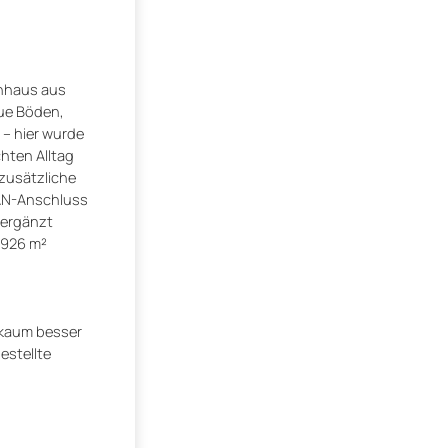
ienhaus aus
eue Böden,
 – hier wurde
hten Alltag
 zusätzliche
LAN-Anschluss
 ergänzt
 926 m²
 kaum besser
estellte