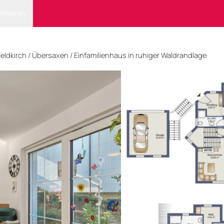
ormieren
Feldkirch
/ Übersaxen
/
Einfamilienhaus in ruhiger Waldrandlage