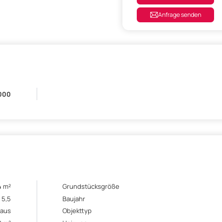
Anfrage senden
000
4 m²
Grundstücksgröße
5,5
Baujahr
aus
Objekttyp