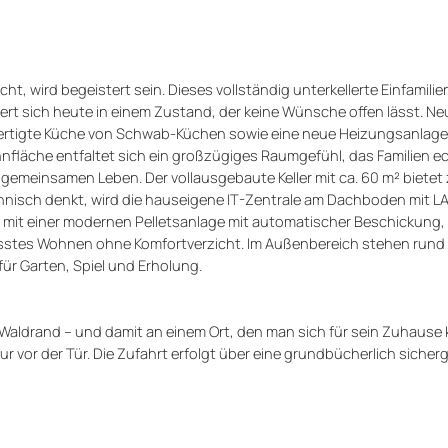
cht, wird begeistert sein. Dieses vollständig unterkellerte Einfamil
rt sich heute in einem Zustand, der keine Wünsche offen lässt. N
efertigte Küche von Schwab-Küchen sowie eine neue Heizungsanlage
nfläche entfaltet sich ein großzügiges Raumgefühl, das Familien ec
um gemeinsamen Leben. Der vollausgebaute Keller mit ca. 60 m² bietet
chnisch denkt, wird die hauseigene IT-Zentrale am Dachboden mit 
 mit einer modernen Pellets­anlage mit automatischer Beschickung,
sstes Wohnen ohne Komfortverzicht. Im Außenbereich stehen rund
für Garten, Spiel und Erholung.
 Waldrand – und damit an einem Ort, den man sich für sein Zuhause
r vor der Tür. Die Zufahrt erfolgt über eine grundbücherlich sicherg