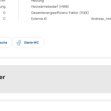
0 m²
Heizung
rung
Heizwärmebedarf (HWB)
D
Gesamtenergieeffizienz-Faktor (fGEE)
C
Externe ID
Andreas_Hof
usche
Gäste-WC
er