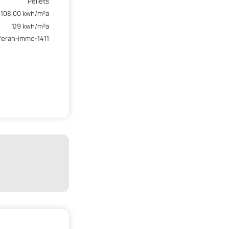
Pellets
108,00 kwh/m²a
1,19 kwh/m²a
erah-immo-1411