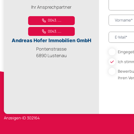
Ihr Ansprechpartner
0043. ....
0043. ....
Andreas Hofer Immobilien GmbH
Pontenstrasse
Eingegeb
6890 Lustenau
Ich stim
Bewerb
Ihren V
Anzeigen-ID 302164