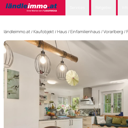
Services
Ratgeber
Inf
ländleimmo.at
Kaufobjekt
Haus
/
Einfamilienhaus
/
Vorarlberg
/
/
/