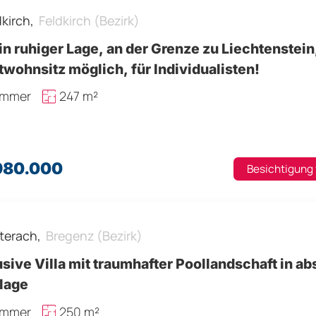
dkirch,
Feldkirch (Bezirk)
 in ruhiger Lage, an der Grenze zu Liechtenstein
wohnsitz möglich, für Individualisten!
immer
247 m²
.980.000
Besichtigung
terach,
Bregenz (Bezirk)
sive Villa mit traumhafter Poollandschaft in ab
lage
immer
250 m²