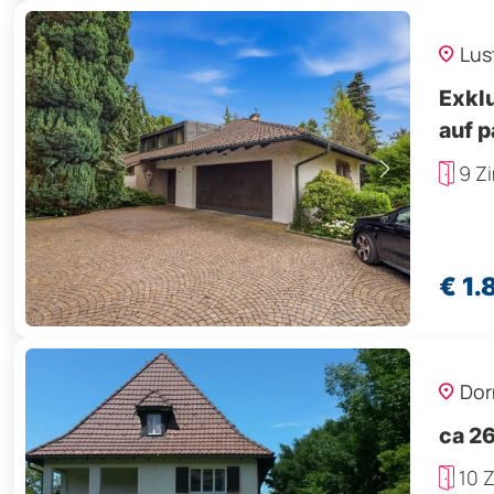
Lus
Exklu
auf 
9 Z
€ 1
Dor
ca
10 