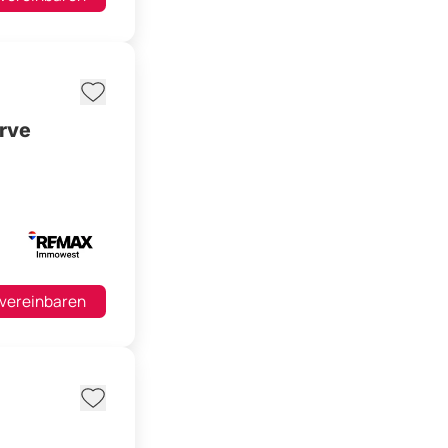
erve
 vereinbaren