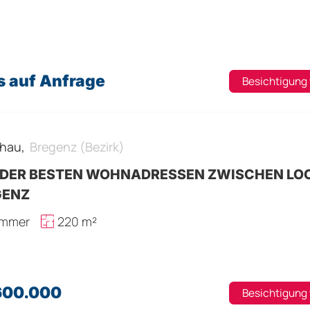
s auf Anfrage
Besichtigung
hau,
Bregenz (Bezirk)
 DER BESTEN WOHNADRESSEN ZWISCHEN LO
GENZ
immer
220 m²
.600.000
Besichtigung