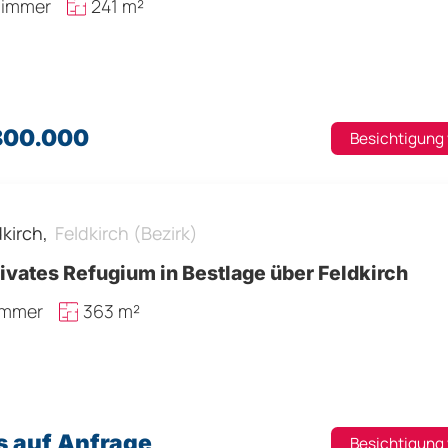
Zimmer
241 m²
.800.000
Besichtigung
dkirch,
Feldkirch (Bezirk)
rivates Refugium in Bestlage über Feldkirch
immer
363 m²
s auf Anfrage
Besichtigung