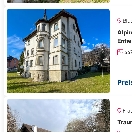
Blu
Alpin
Entwic
mögl
44
Prei
Fra
Traum