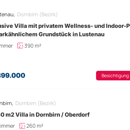
tenau,
Dornbirn (Bezirk)
sive Villa mit privatem Wellness- und Indoor-
parkähnlichem Grundstück in Lustenau
immer
390 m²
.899.000
Besichtigung
nbirn,
Dornbirn (Bezirk)
 260 m2 Villa in Dornbirn / Oberdorf
Zimmer
260 m²