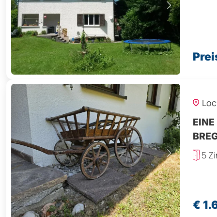
Prei
Loc
EINE
BRE
5 Z
€ 1