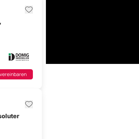
,
 vereinbaren
soluter