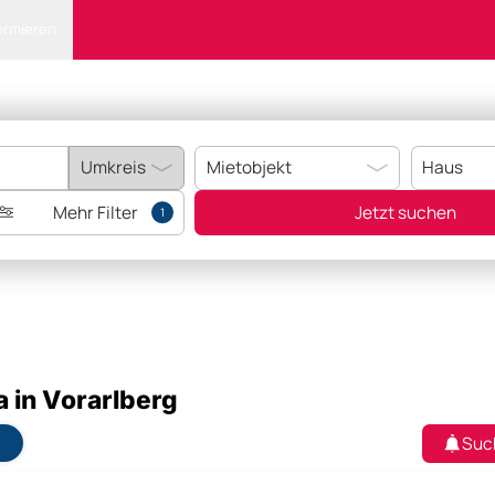
ormieren
Mehr Filter
Jetzt suchen
1
a in Vorarlberg
Suc