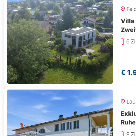
Fel
Villa
Zweit
6 Z
€ 1
Lau
Exklu
Ruhe
9 Z