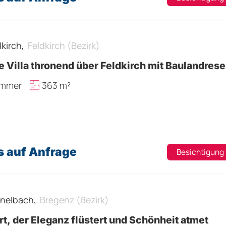
dkirch,
Feldkirch (Bezirk)
 Villa thronend über Feldkirch mit Baulandres
immer
363 m²
s auf Anfrage
Besichtigung
nelbach,
Bregenz (Bezirk)
rt, der Eleganz flüstert und Schönheit atmet