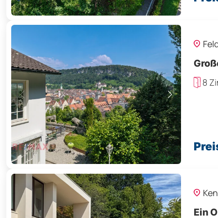
Fel
Große
8 Z
Prei
Ken
Ein O