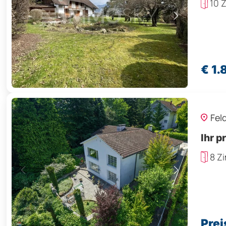
10 
€ 1
Fel
Ihr p
8 Z
Prei