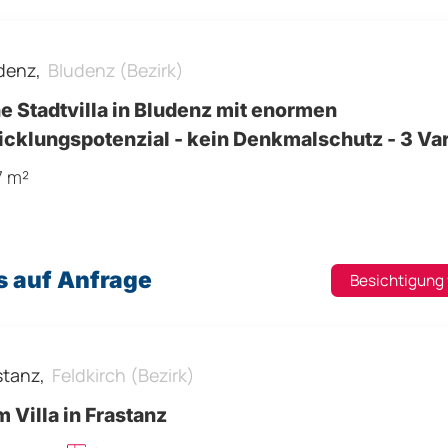
denz,
Bludenz (Bezirk)
e Stadtvilla in Bludenz mit enormen
klungspotenzial - kein Denkmalschutz - 3 Varianten
ich
7 m²
s auf Anfrage
Besichtigung
stanz,
Feldkirch (Bezirk)
 Villa in Frastanz