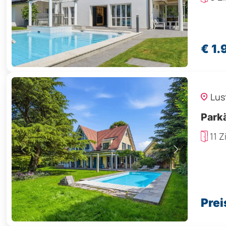
€ 1
Lus
Park
11 
Prei