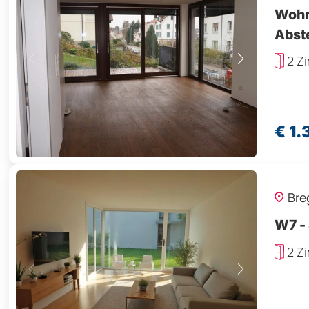
Wohn
Abste
2 Z
€ 1.
Bre
W7 - 
2 Z