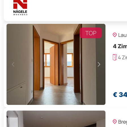
TOP
Lau
4 Zi
4 Z
€ 3
Bre