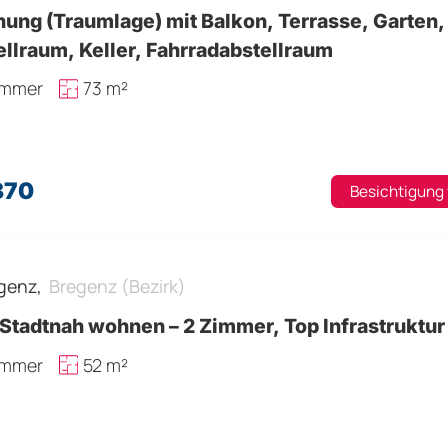
ung (Traumlage) mit Balkon, Terrasse, Garten,
llraum, Keller, Fahrradabstellraum
immer
73 m²
370
Besichtigung
genz,
Bregenz (Bezirk)
Stadtnah wohnen – 2 Zimmer, Top Infrastruktur
immer
52 m²