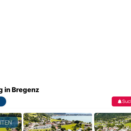
 in Bregenz
Suc
EITEN