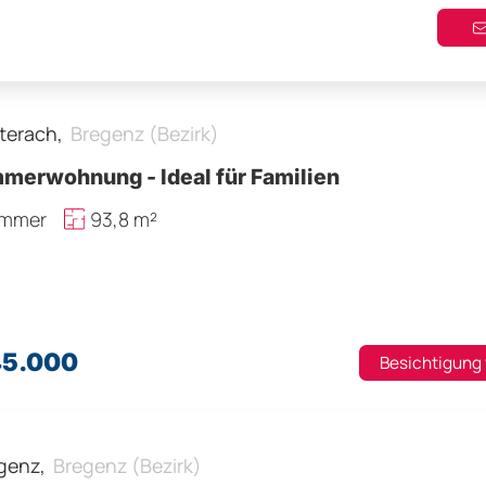
terach,
Bregenz (Bezirk)
mmerwohnung - Ideal für Familien
immer
93,8 m²
45.000
Besichtigung
genz,
Bregenz (Bezirk)