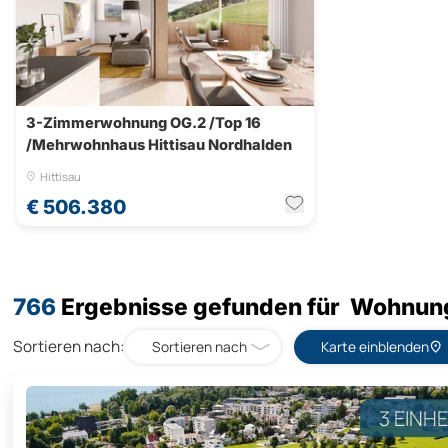
3-Zimmerwohnung OG.2 /Top 16
/Mehrwohnhaus Hittisau Nordhalden
Hittisau
€ 506.380
766
Ergebnisse gefunden für Wohnung
Sortieren nach:
Sortieren nach
Karte einblenden
3 EINH