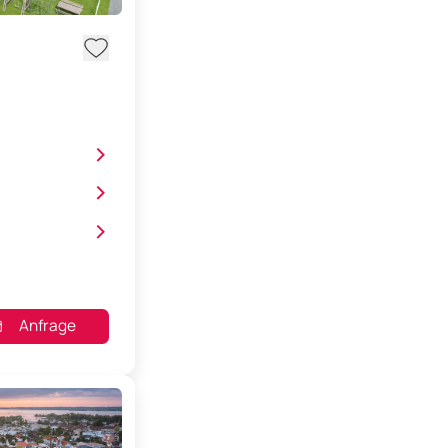
>
>
>
Anfrage