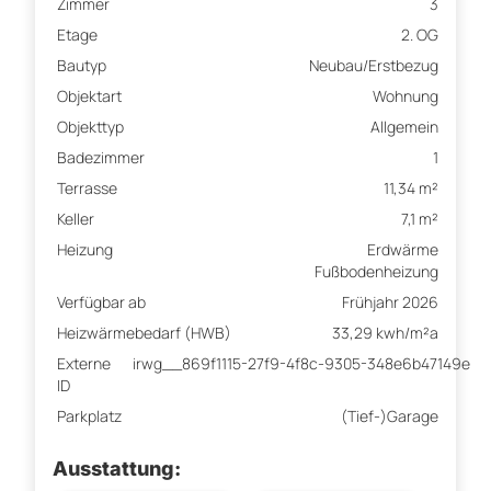
Zimmer
3
Etage
2. OG
Bautyp
Neubau/Erstbezug
Objektart
Wohnung
Objekttyp
Allgemein
Badezimmer
1
Terrasse
11,34 m²
Keller
7,1 m²
Heizung
Erdwärme
Fußbodenheizung
Verfügbar ab
Frühjahr 2026
Heizwärmebedarf (HWB)
33,29 kwh/m²a
Externe
irwg__869f1115-27f9-4f8c-9305-348e6b47149e
ID
Parkplatz
(Tief-)Garage
Ausstattung: