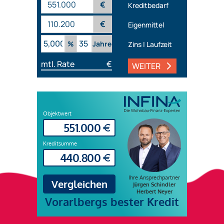
€
Kreditbedarf
€
Eigenmittel
%
Jahre
Zins | Laufzeit
mtl. Rate
€
WEITER