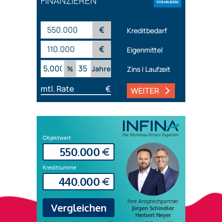
FINANZIEREN
€
Kreditbedarf
€
Eigenmittel
%
Jahre
Zins | Laufzeit
mtl. Rate
€
WEITER