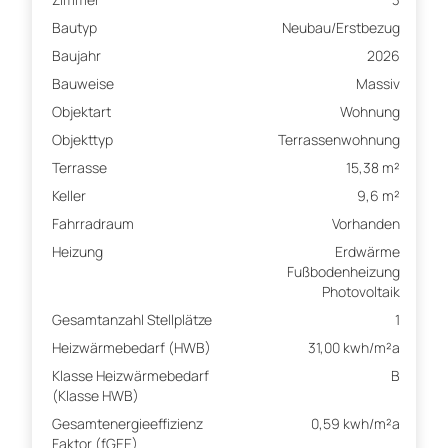
Bautyp
Neubau/Erstbezug
Baujahr
2026
Bauweise
Massiv
Objektart
Wohnung
Objekttyp
Terrassenwohnung
Terrasse
15,38 m²
Keller
9,6 m²
Fahrradraum
Vorhanden
Heizung
Erdwärme
Fußbodenheizung
Photovoltaik
Gesamtanzahl Stellplätze
1
Heizwärmebedarf (HWB)
31,00 kwh/m²a
Klasse Heizwärmebedarf
B
(Klasse HWB)
Gesamtenergieeffizienz
0,59 kwh/m²a
Faktor (fGEE)