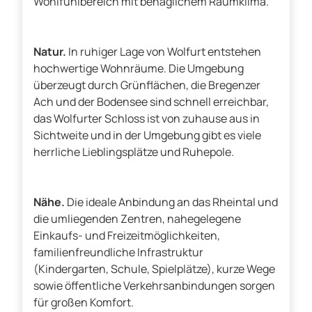
Wohlfühlbereich mit behaglichem Raumklima.
Natur.
In ruhiger Lage von Wolfurt entstehen
hochwertige Wohnräume. Die Umgebung
überzeugt durch Grünflächen, die Bregenzer
Ach und der Bodensee sind schnell erreichbar,
das Wolfurter Schloss ist von zuhause aus in
Sichtweite und in der Umgebung gibt es viele
herrliche Lieblingsplätze und Ruhepole.
Nähe.
Die ideale Anbindung an das Rheintal und
die umliegenden Zentren, nahegelegene
Einkaufs- und Freizeitmöglichkeiten,
familienfreundliche Infrastruktur
(Kindergarten, Schule, Spielplätze), kurze Wege
sowie öffentliche Verkehrsanbindungen sorgen
für großen Komfort.