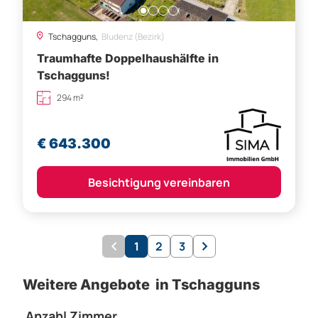
Tschagguns,
Bludenz (Bezirk)
Traumhafte Doppelhaushälfte in
Tschagguns!
294 m²
€ 643.300
Besichtigung vereinbaren
1
2
3
Weitere Angebote in Tschagguns
Anzahl Zimmer