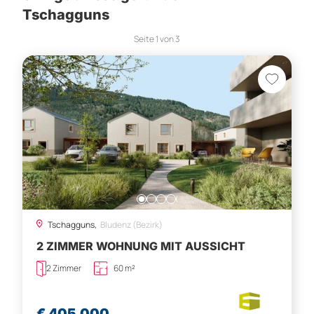
Tschagguns
Seite
1
von
3
Tschagguns,
Bludenz (Bezirk)
2 ZIMMER WOHNUNG MIT AUSSICHT
2 Zimmer
60 m²
€ 405.000