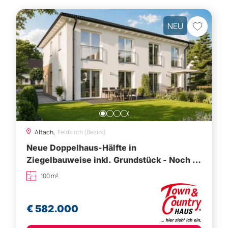
Altach,
Feldkirch (Bezirk)
Neue Doppelhaus-Hälfte in
Ziegelbauweise inkl. Grundstück - Noch 1
Haus frei!
100 m²
€ 582.000
Besichtigung vereinbaren
1
2
...
17