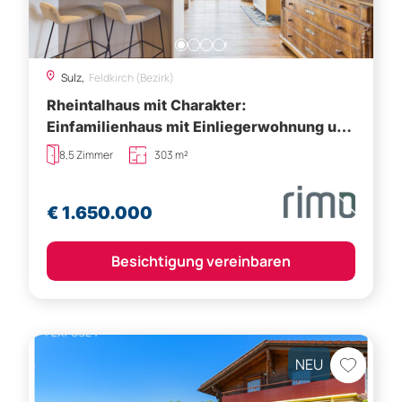
Sulz,
Feldkirch (Bezirk)
Rheintalhaus mit Charakter:
Einfamilienhaus mit Einliegerwohnung und
großem Garten in Sulz
8,5 Zimmer
303 m²
€ 1.650.000
Besichtigung vereinbaren
NEU