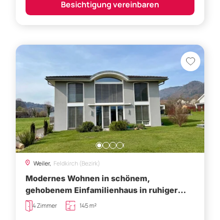
Weiler,
Feldkirch (Bezirk)
Modernes Wohnen in schönem,
gehobenem Einfamilienhaus in ruhiger
Lage in Weiler!
4 Zimmer
145 m²
€ 840.000