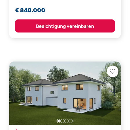
Besichtigung vereinbaren
Altach,
Feldkirch (Bezirk)
Dein Haustraum wird wahr!
Doppelhaus(hälfte) oder Einfamilienhaus?