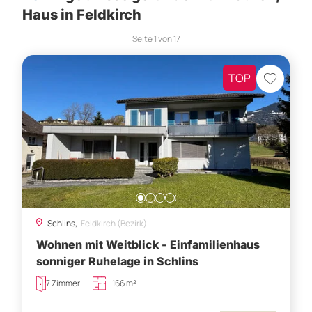
Haus in Feldkirch
Seite
1
von
17
TOP
Schlins,
Feldkirch (Bezirk)
Wohnen mit Weitblick - Einfamilienhaus
sonniger Ruhelage in Schlins
7 Zimmer
166 m²