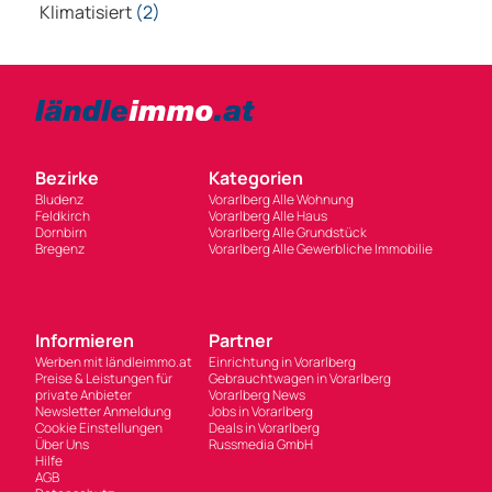
Bezirke
Kategorien
Bludenz
Vorarlberg Alle Wohnung
Feldkirch
Vorarlberg Alle Haus
Dornbirn
Vorarlberg Alle Grundstück
Bregenz
Vorarlberg Alle Gewerbliche Immobilie
Informieren
Partner
Werben mit ländleimmo.at
Einrichtung in Vorarlberg
Preise & Leistungen für
Gebrauchtwagen in Vorarlberg
private Anbieter
Vorarlberg News
Newsletter Anmeldung
Jobs in Vorarlberg
Cookie Einstellungen
Deals in Vorarlberg
Über Uns
Russmedia GmbH
Hilfe
AGB
Datenschutz
Impressum
Einrichtung in Vorarlberg