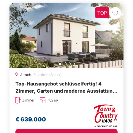
TOP
Altach,
Feldkirch (Bezirk)
Top-Hausangebot schlüsselfertig! 4
Zimmer, Garten und moderne Ausstattung!
Haus 3
4 Zimmer
102 m²
€ 639.000
Besichtigung vereinbaren