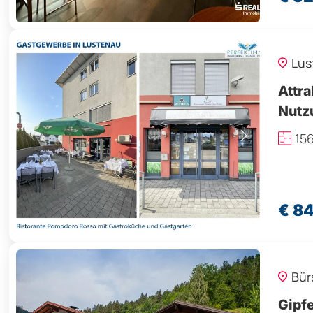
Lus
Attra
Nutz
15
€ 8
Bür
Gipfe