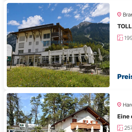
Bra
TOLL
19
Prei
Har
Eine 
257