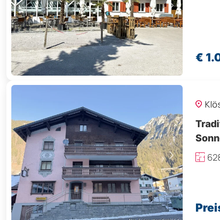
€ 1
Klö
Trad
Sonn
62
Prei