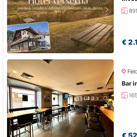
89
€ 2
Fel
Bar i
16
€ 5