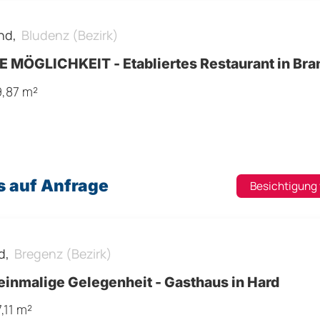
nd,
Bludenz (Bezirk)
E MÖGLICHKEIT - Etabliertes Restaurant in Bra
9,87 m²
s auf Anfrage
Besichtigung
d,
Bregenz (Bezirk)
einmalige Gelegenheit - Gasthaus in Hard
,11 m²