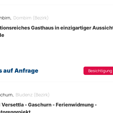
nbirn,
Dornbirn (Bezirk)
tionsreiches Gasthaus in einzigartiger Aussic
le
s auf Anfrage
Besichtigung
churn,
Bludenz (Bezirk)
 Versettla - Gaschurn - Ferienwidmung -
storenprojekt