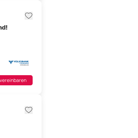
nd!
 vereinbaren