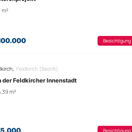
1 m²
.100.000
Besichtigung
dkirch,
Feldkirch (Bezirk)
n der Feldkircher Innenstadt
5,39 m²
25.000
Besichtigung