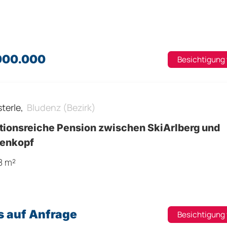
.000.000
Besichtigung
sterle,
Bludenz (Bezirk)
itionsreiche Pension zwischen SkiArlberg und
enkopf
8 m²
s auf Anfrage
Besichtigung