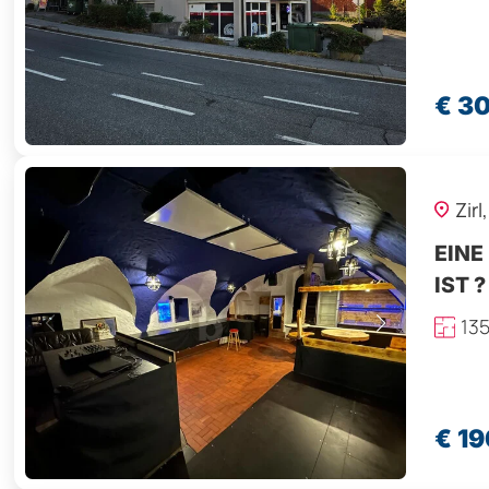
€ 3
Zirl
EINE
IST 
13
€ 1