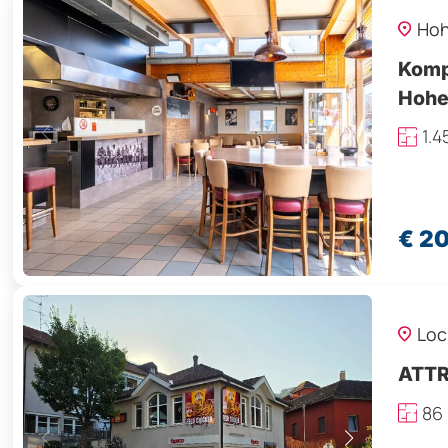
Ho
Kompl
Hohe
1.
€ 2
Loc
ATTR
86