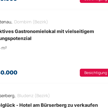
tenau,
Dornbirn (Bezirk)
ktives Gastronomielokal mit vielseitigem
ungspotenzial
6 m²
40.000
Besichtigung
serberg,
Bludenz (Bezirk)
lglück - Hotel am Bürserberg zu verkaufen