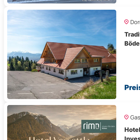
Dor
Tradi
Böde
Prei
Gas
Hotel
Inve