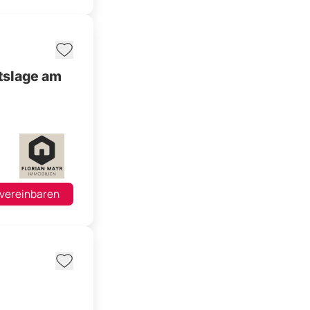
htslage am
 vereinbaren