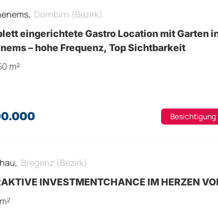
henems,
Dornbirn (Bezirk)
ett eingerichtete Gastro Location mit Garten i
nems – hohe Frequenz, Top Sichtbarkeit
450 m²
00.000
Besichtigung
hau,
Bregenz (Bezirk)
AKTIVE INVESTMENTCHANCE IM HERZEN VO
 m²