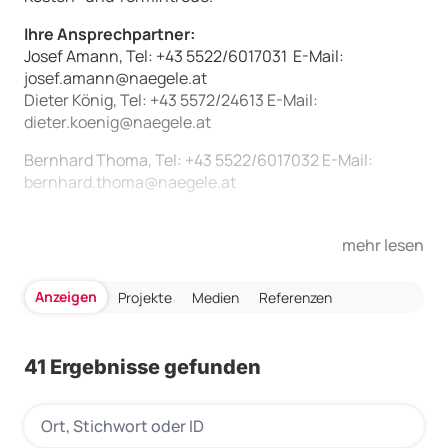
Ihre Ansprechpartner:
Josef Amann, Tel: +43 5522/6017031 E-Mail:
Nachricht
josef.amann@naegele.at
Dieter König, Tel: +43 5572/24613 E-Mail:
dieter.koenig@naegele.at
Bernhard Thoma, Tel: +43 5522/6017032 E-Mail:
bernhard.thoma@naegele.at
Senden
mehr lesen
Anzeigen
Projekte
Medien
Referenzen
41 Ergebnisse gefunden