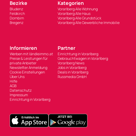
Bezirke
Kategorien
Bludenz
Vorarlberg Alle Wohnung
Feldkirch
Vorarlberg Alle Haus
Dornbirn
Vorarlberg Alle Grundstück
Bregenz
Vorarlberg Alle Gewerbliche Immobilie
Informieren
Partner
Werben mit ländleimmo.at
Einrichtung in Vorarlberg
Preise & Leistungen für
Gebrauchtwagen in Vorarlberg
private Anbieter
Vorarlberg News
Newsletter Anmeldung
Jobs in Vorarlberg
Cookie Einstellungen
Deals in Vorarlberg
Über Uns
Russmedia GmbH
Hilfe
AGB
Datenschutz
Impressum
Einrichtung in Vorarlberg