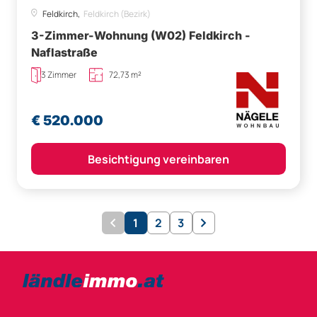
Feldkirch,
Feldkirch (Bezirk)
3-Zimmer-Wohnung (W02) Feldkirch -
Naflastraße
3 Zimmer
72,73 m²
€ 520.000
Besichtigung vereinbaren
1
2
3