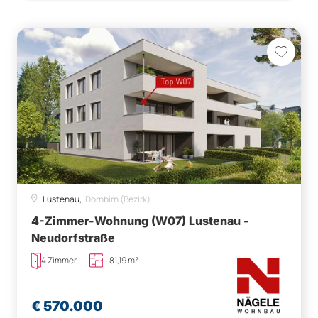
Lustenau,
Dornbirn (Bezirk)
4-Zimmer-Wohnung (W07) Lustenau -
Neudorfstraße
4 Zimmer
81,19 m²
€ 570.000