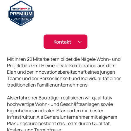
Kontakt
Mit ihren 22 Mitarbeitern bildet die Nägele Wohn- und
Kontaktformular
Projektbau GmbH eine ideale Kombination aus dem
Elan und der Innovationsbereitschaft eines jungen
Name
Teams und der Persönlichkeit und Individualität eines
traditionellen Familienunternehmens.
Als erfahrener Bauträger realisieren wir qualitativ
E-Mail:
hochwertige Wohn- und Geschäftsanlagen sowie
Eigenheime an idealen Standorten mit bester
Infrastruktur. Als Generalunternehmer mit eigenem
Planungsbüro besticht das Team durch Qualität,
Telefonnummer
Kosten- und Termintreue.