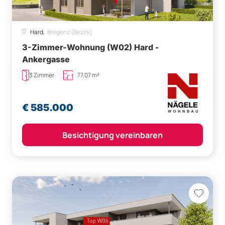
Hard,
Bregenz (Bezirk)
3-Zimmer-Wohnung (W02) Hard -
Ankergasse
3 Zimmer
77,07 m²
€ 585.000
Besichtigung vereinbaren