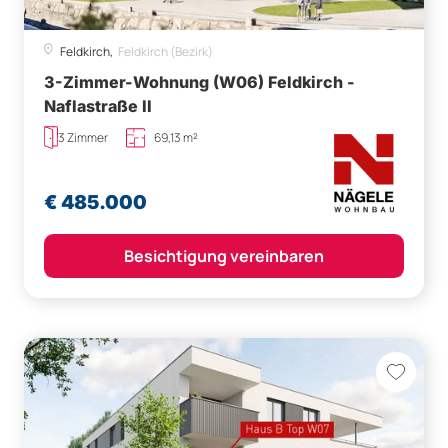
Feldkirch,
Feldkirch (Bezirk)
3-Zimmer-Wohnung (W06) Feldkirch -
Naflastraße II
3 Zimmer
69,13 m²
€ 485.000
Besichtigung vereinbaren