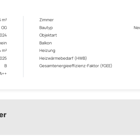
6 m²
Zimmer
. OG
Bautyp
Ne
024
Objektart
mein
Balkon
4 m²
Heizung
2025
Heizwärmebedarf (HWB)
B
Gesamtenergieeffizienz-Faktor (fGEE)
A++
er