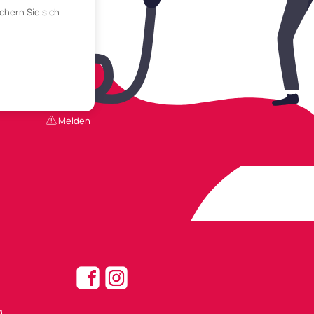
chern Sie sich
Melden
g