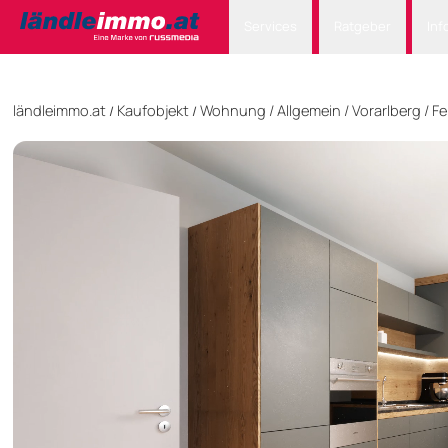
Services
Ratgeber
Inf
ländleimmo.at
Kaufobjekt
Wohnung
/
Allgemein
/
Vorarlberg
/
Fe
/
/