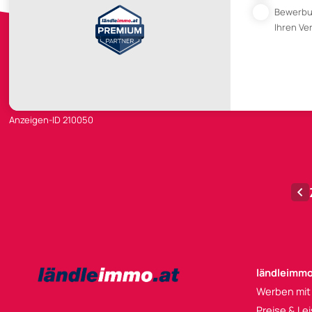
Bewerb
Ihren V
Anzeigen-ID 210050
ländleimmo
Werben mit
Preise & Le