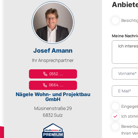
Anbiete
Besichti
Meine Nachri
Josef Amann
Ihr Ansprechpartner
0552. ....
0664. ....
Nägele Wohn- und Projektbau
GmbH
Eingegeb
Müsinenstraße 29
6832 Sulz
Ich stim
Bewerb
Ihren V