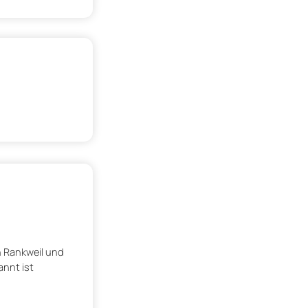
n Rankweil und
annt ist