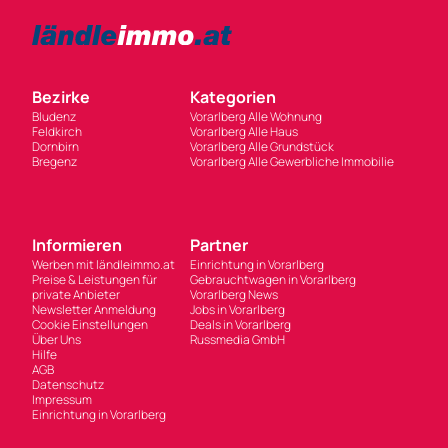
Bezirke
Kategorien
Bludenz
Vorarlberg Alle Wohnung
Feldkirch
Vorarlberg Alle Haus
Dornbirn
Vorarlberg Alle Grundstück
Bregenz
Vorarlberg Alle Gewerbliche Immobilie
Informieren
Partner
Werben mit ländleimmo.at
Einrichtung in Vorarlberg
Preise & Leistungen für
Gebrauchtwagen in Vorarlberg
private Anbieter
Vorarlberg News
Newsletter Anmeldung
Jobs in Vorarlberg
Cookie Einstellungen
Deals in Vorarlberg
Über Uns
Russmedia GmbH
Hilfe
AGB
Datenschutz
Impressum
Einrichtung in Vorarlberg