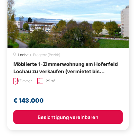
Lochau,
Bregenz (Bezirk)
Möblierte 1-Zimmerwohnung am Hoferfeld
Lochau zu verkaufen (vermietet bis
30.09.2028)
1 Zimmer
29 m²
€ 143.000
Besichtigung vereinbaren