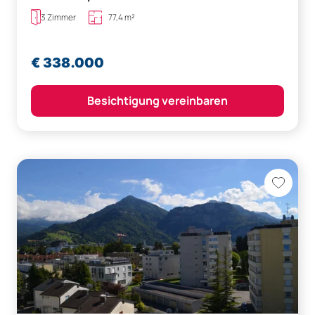
(bestandsfrei)
3 Zimmer
77,4 m²
€ 338.000
Besichtigung vereinbaren