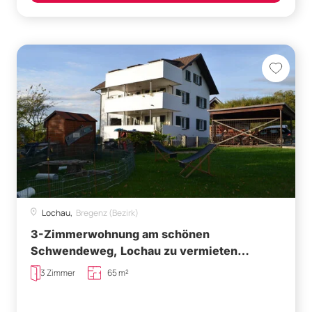
Lochau,
Bregenz (Bezirk)
3-Zimmerwohnung am schönen
Schwendeweg, Lochau zu vermieten
(verfügbar ab 01.08.2026)
3 Zimmer
65 m²