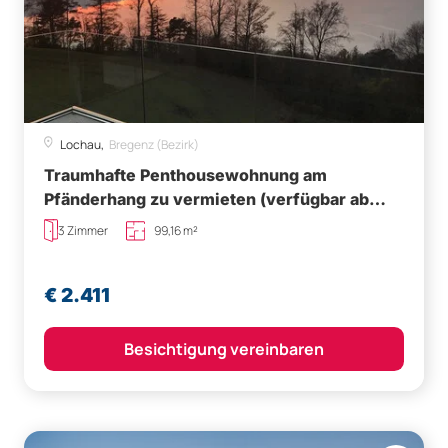
Lochau,
Bregenz (Bezirk)
Traumhafte Penthousewohnung am
Pfänderhang zu vermieten (verfügbar ab
1.November 2026)
3 Zimmer
99,16 m²
€ 2.411
Besichtigung vereinbaren