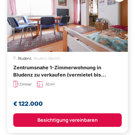
Bludenz,
Bludenz (Bezirk)
Zentrumsnahe 1-Zimmerwohnung in
Bludenz zu verkaufen (vermietet bis
30.11.2028)
1 Zimmer
30 m²
€ 122.000
Besichtigung vereinbaren