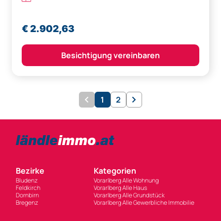
€ 2.902,63
Besichtigung vereinbaren
1
2
Bezirke
Kategorien
Bludenz
Vorarlberg Alle Wohnung
Feldkirch
Vorarlberg Alle Haus
Dornbirn
Vorarlberg Alle Grundstück
Bregenz
Vorarlberg Alle Gewerbliche Immobilie