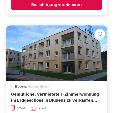
Besichtigung vereinbaren
Bludenz,
Bludenz (Bezirk)
Gemütliche, vermietete 1-Zimmerwohnung
im Erdgeschoss in Bludenz zu verkaufen
(vermietet bis 31.05.2028)
1 Zimmer
38 m²