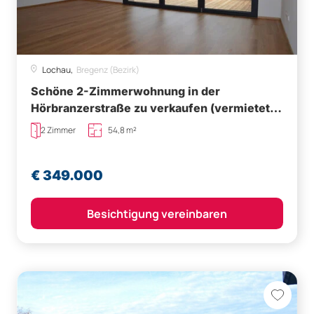
Lochau,
Bregenz (Bezirk)
Schöne 2-Zimmerwohnung in der
Hörbranzerstraße zu verkaufen (vermietet
bis 30.06.2027)
2 Zimmer
54,8 m²
€ 349.000
Besichtigung vereinbaren