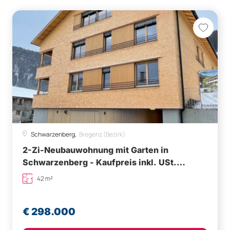
Schwarzenberg,
Bregenz (Bezirk)
2-Zi-Neubauwohnung mit Garten in
Schwarzenberg - Kaufpreis inkl. USt.
(vermietet bis 31.08.2027)
42 m²
€ 298.000