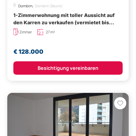
Dornbirn,
Dornbirn (Bezirk)
1-Zimmerwohnung mit toller Aussicht auf
den Karren zu verkaufen (vermietet bis
31.10.2027)
1 Zimmer
27 m²
€ 128.000
Besichtigung vereinbaren