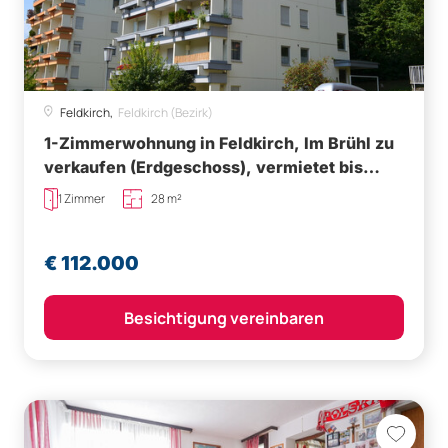
Feldkirch,
Feldkirch (Bezirk)
1-Zimmerwohnung in Feldkirch, Im Brühl zu
verkaufen (Erdgeschoss), vermietet bis
30.11.2027
1 Zimmer
28 m²
€ 112.000
Besichtigung vereinbaren