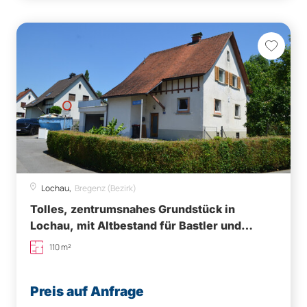
Lochau,
Bregenz (Bezirk)
Tolles, zentrumsnahes Grundstück in
Lochau, mit Altbestand für Bastler und
Sanierungsfreudige
110 m²
Preis auf Anfrage