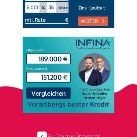
%
Jahre
Zins | Laufzeit
mtl. Rate
€
WEITER
Zurück zur Übersicht