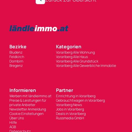
Bezirke
Kategorien
Bludenz
Vorarlberg Alle Wohnung
Feldkirch
Vorarlberg Alle Haus
Dornbirn
Vorarlberg Alle Grundstück
Bregenz
Vorarlberg Alle Gewerbliche Immobilie
Informieren
Partner
Werben mit ländleimmo.at
Einrichtung in Vorarlberg
Preise & Leistungen für
Gebrauchtwagen in Vorarlberg
private Anbieter
Vorarlberg News
Newsletter Anmeldung
Jobs in Vorarlberg
Cookie Einstellungen
Deals in Vorarlberg
Über Uns
Russmedia GmbH
Hilfe
AGB
Datenschutz