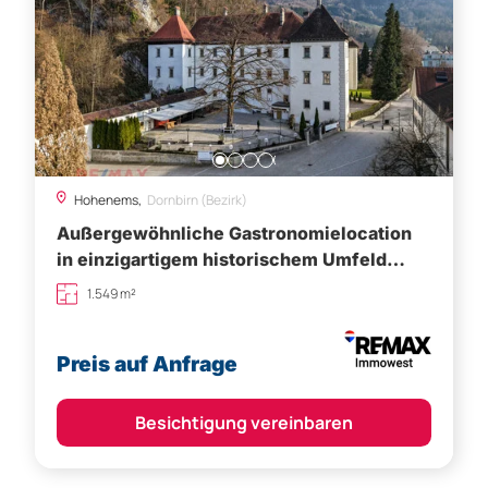
Hohenems,
Dornbirn (Bezirk)
Außergewöhnliche Gastronomielocation
in einzigartigem historischem Umfeld
sucht neuen Betreiber
1.549 m²
Preis auf Anfrage
Besichtigung vereinbaren