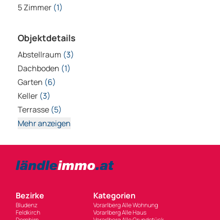
Garten
(6)
Keller
(3)
Terrasse
(5)
Mehr anzeigen
Bezirke
Kategorien
Bludenz
Vorarlberg Alle Wohnung
Feldkirch
Vorarlberg Alle Haus
Dornbirn
Vorarlberg Alle Grundstück
Bregenz
Vorarlberg Alle Gewerbliche Immobilie
Informieren
Partner
Werben mit ländleimmo.at
Einrichtung in Vorarlberg
Preise & Leistungen für
Gebrauchtwagen in Vorarlberg
private Anbieter
Vorarlberg News