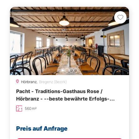
Hörbranz,
Bregenz (Bezirk)
Pacht - Traditions-Gasthaus Rose /
Hörbranz - --beste bewährte Erfolgs-
Voraussetzungen für kreative Köpfe
560 m²
Preis auf Anfrage
Besichtigung vereinbaren