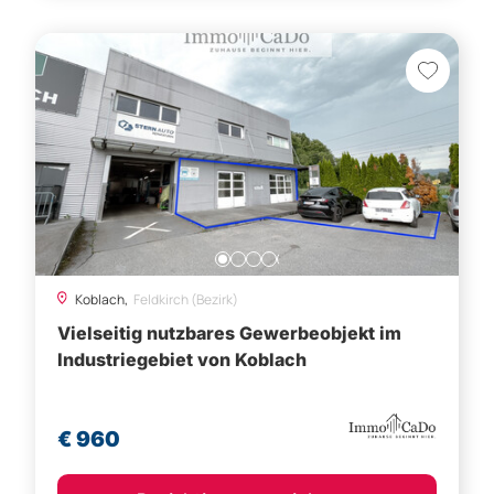
Koblach,
Feldkirch (Bezirk)
Vielseitig nutzbares Gewerbeobjekt im
Industriegebiet von Koblach
€ 960
Besichtigung vereinbaren
1
2
Weitere Angebote für Mieten,