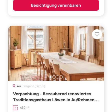
Au,
Bregenz (Bezirk)
Verpachtung - Bezaubernd renoviertes
Traditionsgasthaus Löwen in Au/Rehmen -
Bregenzerwald - Gasthaus mit Charme und
450 m²
starken Erfolgsfaktoren