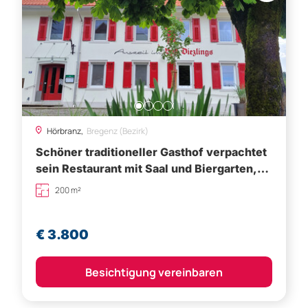
Hörbranz,
Bregenz (Bezirk)
Schöner traditioneller Gasthof verpachtet
sein Restaurant mit Saal und Biergarten,
Saison od. ganzjährig
200 m²
€ 3.800
Besichtigung vereinbaren