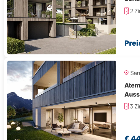
2 Z
Prei
San
Atem
Auss
3 Z
€ 4