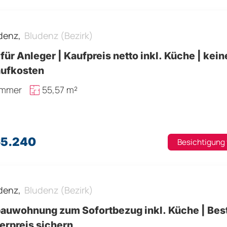
denz,
Bludenz (Bezirk)
 für Anleger | Kaufpreis netto inkl. Küche | kein
aufkosten
immer
55,57 m²
65.240
Besichtigung
denz,
Bludenz (Bezirk)
auwohnung zum Sofortbezug inkl. Küche | Best
erpreis sichern