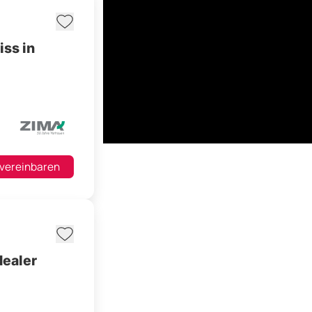
ss in
 vereinbaren
dealer