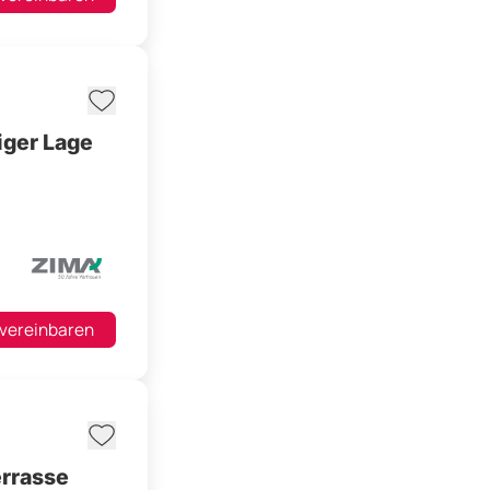
iger Lage
 vereinbaren
rrasse