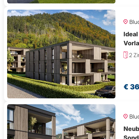
Blu
Ideal
Vorl
2 Z
€ 3
Blu
Neub
Sond