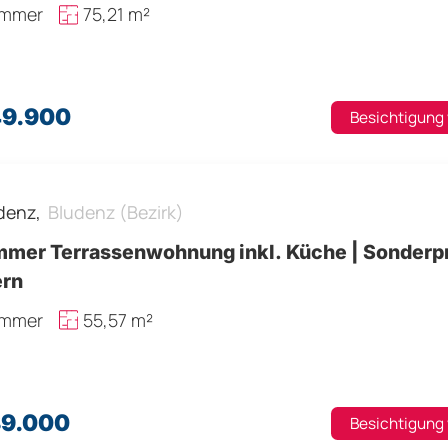
immer
75,21 m²
49.900
Besichtigung
denz,
Bludenz (Bezirk)
mmer Terrassenwohnung inkl. Küche | Sonderp
ern
immer
55,57 m²
89.000
Besichtigung