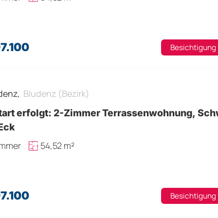
7.100
Besichtigung
denz,
Bludenz (Bezirk)
tart erfolgt: 2-Zimmer Terrassenwohnung, S
Eck
immer
54,52 m²
7.100
Besichtigung