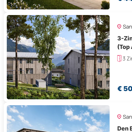
San
3-Zi
(Top
3 Z
€ 5
San
Den 