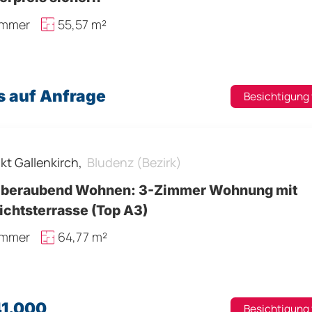
immer
55,57 m²
s auf Anfrage
Besichtigung
kt Gallenkirch,
Bludenz (Bezirk)
beraubend Wohnen: 3-Zimmer Wohnung mit
ichtsterrasse (Top A3)
immer
64,77 m²
41.000
Besichtigung