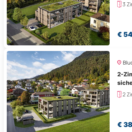
3 Z
€ 5
Blu
2-Zi
sich
2 Z
€ 3