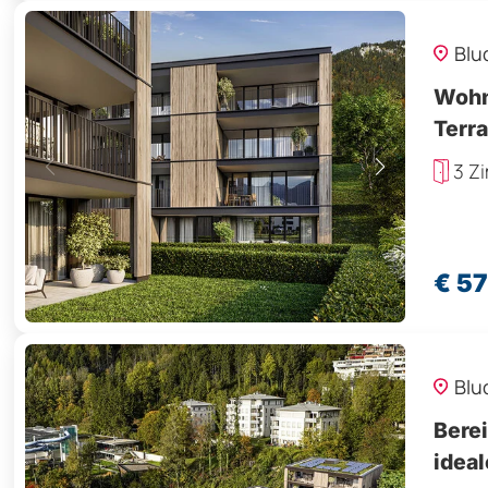
Blu
Wohn
Terr
3 Z
€ 5
Blu
Bere
idea