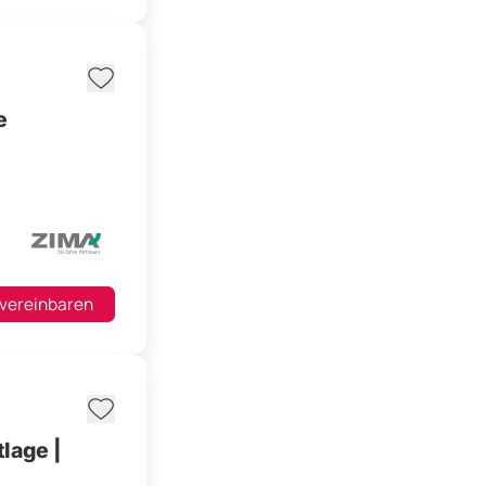
e
 vereinbaren
lage |