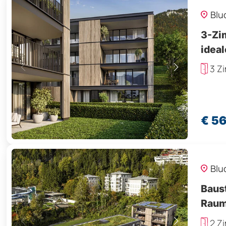
Blu
3-Zi
ideal
3 Z
€ 5
Blu
Baus
Raum
2 Z