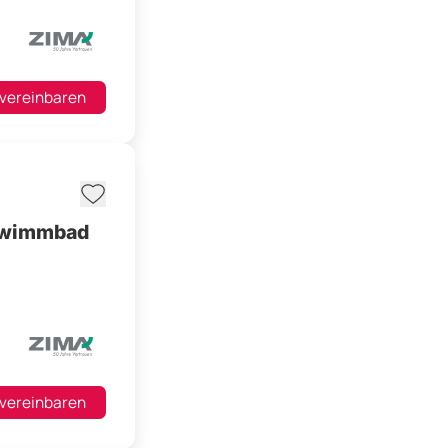
 vereinbaren
chwimmbad
 vereinbaren