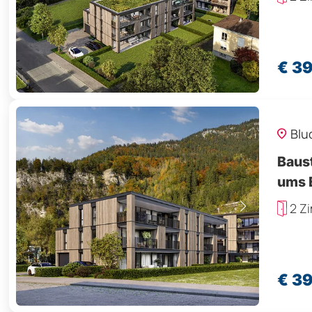
€ 39
Blu
Baus
ums 
2 Z
€ 39