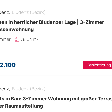
denz,
Bludenz (Bezirk)
en in herrlicher Bludenzer Lage | 3-Zimmer
assenwohnung
immer
78,64 m²
72.100
Besichtigung
denz,
Bludenz (Bezirk)
its in Bau: 3-Zimmer Wohnung mit großer Terra
ler Raumaufteilung