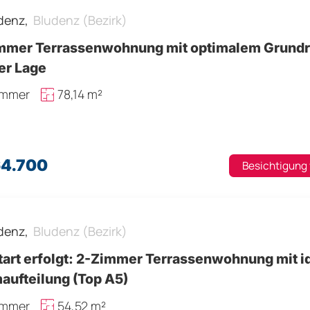
denz,
Bludenz (Bezirk)
mmer Terrassenwohnung mit optimalem Grundri
er Lage
immer
78,14 m²
64.700
Besichtigung
denz,
Bludenz (Bezirk)
tart erfolgt: 2-Zimmer Terrassenwohnung mit i
aufteilung (Top A5)
immer
54,52 m²