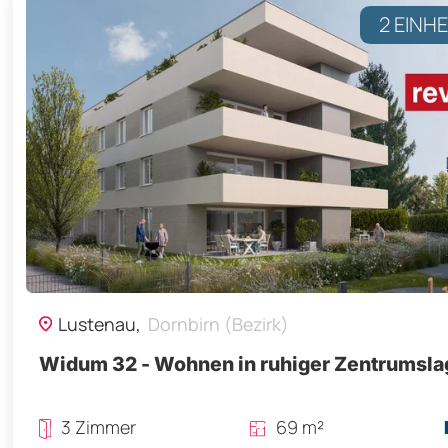
2 EINH
Lustenau,
Dornbirn (Bezirk)
Widum 32 - Wohnen in ruhiger Zentrumsla
3 Zimmer
69 m²