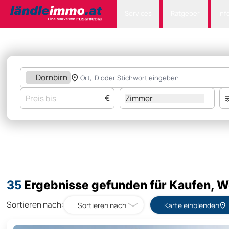
Services
Ratgeber
Inf
Dornbirn
€
Zimmer
35
Ergebnisse gefunden für Kaufen, 
Sortieren nach:
Sortieren nach
Karte einblenden