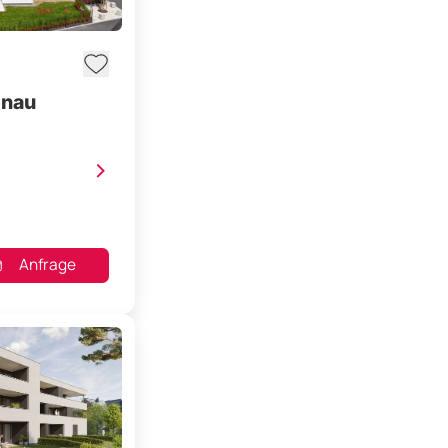
enau
>
Anfrage