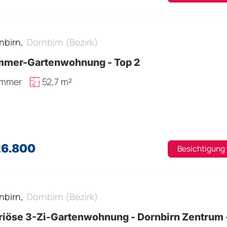
nbirn,
Dornbirn (Bezirk)
mmer-Gartenwohnung - Top 2
immer
52,7 m²
26.800
Besichtigung
nbirn,
Dornbirn (Bezirk)
riöse 3-Zi-Gartenwohnung - Dornbirn Zentrum -