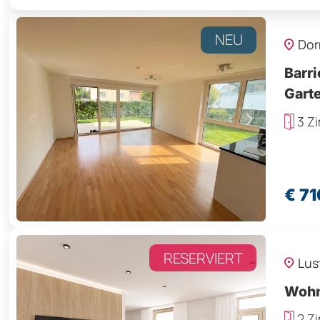
NEU
Dor
Barri
Garte
3 Z
€ 7
RESERVIERT
Lus
Wohn
2 Z