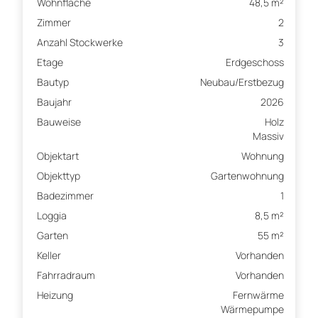
Wohnfläche
48,5 m²
Zimmer
2
Anzahl Stockwerke
3
Etage
Erdgeschoss
Bautyp
Neubau/Erstbezug
Baujahr
2026
Bauweise
Holz
Massiv
Objektart
Wohnung
Objekttyp
Gartenwohnung
Badezimmer
1
Loggia
8,5 m²
Garten
55 m²
Keller
Vorhanden
Fahrradraum
Vorhanden
Heizung
Fernwärme
Wärmepumpe