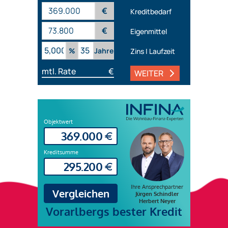
€
Kreditbedarf
€
Eigenmittel
%
Jahre
Zins | Laufzeit
mtl. Rate
€
WEITER