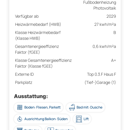
Fußbodenheizung
Photovoltaik
Verfügbar ab
2029
Heizwärmebedarf (HWB)
27 kwh/m²a
Klasse Heizwärmebedarf
B
(Klasse HWB)
Gesamtenergieeffizienz
0,6 kwh/m²a
Faktor (fGEE)
Klasse Gesamtenergieeffizienz
A+
Faktor (Klasse fGEE)
Externe ID
Top 0.3.F Haus F
Parkplatz
(Tief-)Garage (1)
Ausstattung:
Boden: Fliesen, Parkett
Bad mit: Dusche
Ausrichtung Balkon: Süden
Lift