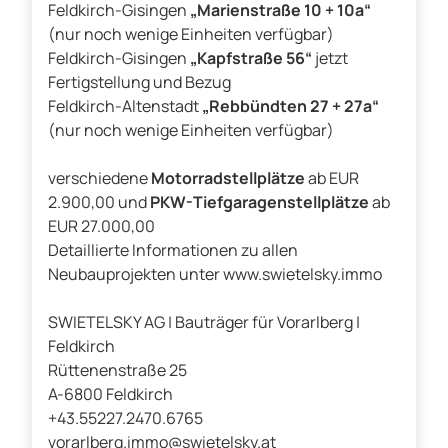
Feldkirch-Gisingen
„Marienstraße 10 + 10a“
(nur noch wenige Einheiten verfügbar)
Feldkirch-Gisingen
„Kapfstraße 56“
jetzt
Fertigstellung und Bezug
Feldkirch-Altenstadt
„Rebbündten 27 + 27a“
(nur noch wenige Einheiten verfügbar)
verschiedene
Motorradstellplätze
ab EUR
2.900,00 und
PKW-Tiefgaragenstellplätze
ab
EUR 27.000,00
Detaillierte Informationen zu allen
Neubauprojekten unter www.swietelsky.immo
SWIETELSKY AG | Bauträger für Vorarlberg |
Feldkirch
Rüttenenstraße 25
A-6800 Feldkirch
+43.55227.2470.6765
vorarlberg.immo@swietelsky.at