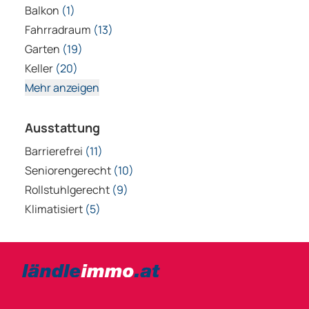
Balkon
(1)
Fahrradraum
(13)
Garten
(19)
Keller
(20)
Mehr anzeigen
Ausstattung
Barrierefrei
(11)
Seniorengerecht
(10)
Rollstuhlgerecht
(9)
Klimatisiert
(5)