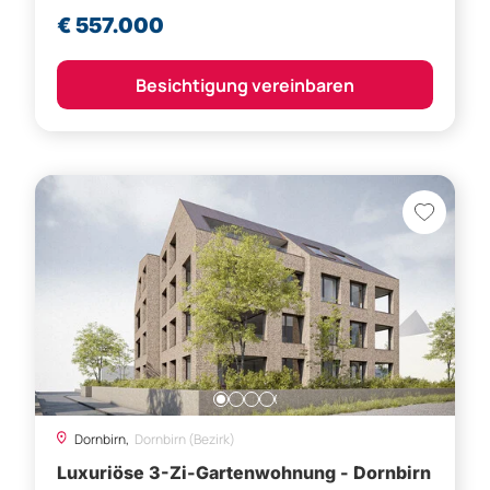
€ 557.000
Besichtigung vereinbaren
Dornbirn,
Dornbirn (Bezirk)
Luxuriöse 3-Zi-Gartenwohnung - Dornbirn