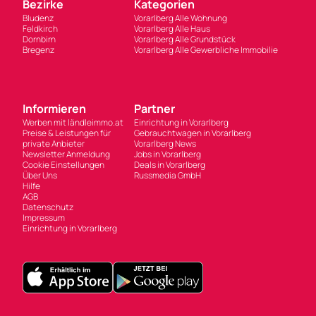
Bezirke
Kategorien
Bludenz
Vorarlberg Alle Wohnung
Feldkirch
Vorarlberg Alle Haus
Dornbirn
Vorarlberg Alle Grundstück
Bregenz
Vorarlberg Alle Gewerbliche Immobilie
Informieren
Partner
Werben mit ländleimmo.at
Einrichtung in Vorarlberg
Preise & Leistungen für
Gebrauchtwagen in Vorarlberg
private Anbieter
Vorarlberg News
Newsletter Anmeldung
Jobs in Vorarlberg
Cookie Einstellungen
Deals in Vorarlberg
Über Uns
Russmedia GmbH
Hilfe
AGB
Datenschutz
Impressum
Einrichtung in Vorarlberg