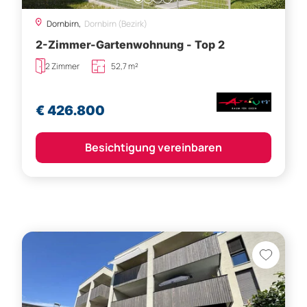
Dornbirn,
Dornbirn (Bezirk)
2-Zimmer-Gartenwohnung - Top 2
2 Zimmer
52,7 m²
€ 426.800
Besichtigung vereinbaren