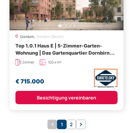
Dornbirn,
Dornbirn (Bezirk)
Top 1.0.1 Haus E | 5-Zimmer-Garten-
Wohnung | Das Gartenquartier Dornbirn
Rohrbach - ein Wohlfühlzuhause
5 Zimmer
100,4 m²
€ 715.000
Besichtigung vereinbaren
1
2