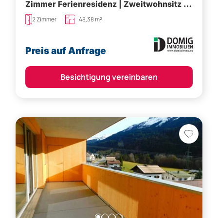
Zimmer Ferienresidenz | Zweitwohnsitz in
Dalaas (TOP 8)
2 Zimmer
48,38 m²
Preis auf Anfrage
Besichtigung vereinbaren