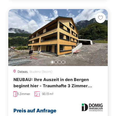
Dalaas,
Bludenz (Bezirk)
NEUBAU: Ihre Auszeit in den Bergen
beginnt hier - Traumhafte 3 Zimmer
Ferienwohnung in Dalaas (TOP 10)
3 Zimmer
90,13 m²
Preis auf Anfrage