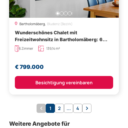
Bartholomäberg,
Bludenz (Bezirk)
Wunderschönes Chalet mit
Freizeitwohnsitz in Bartholomäberg: 6
Zimmer, Garten und Terrasse- idyllisches
6 Zimmer
139,14 m²
Kleinod!
€ 799.000
Besichtigung vereinbaren
1
2
...
4
Weitere Angebote für