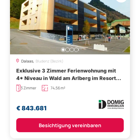
Dalaas,
Bludenz (Bezirk)
Exklusive 3 Zimmer Ferienwohnung mit
4* Niveau in Wald am Arlberg im Resort
Zapfig-Living! 1.OG Top1
3 Zimmer
74,56 m²
€ 843.681
Besichtigung vereinbaren