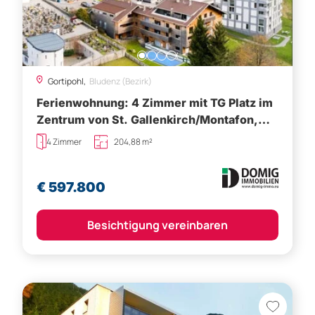
Gortipohl,
Bludenz (Bezirk)
Ferienwohnung: 4 Zimmer mit TG Platz im
Zentrum von St. Gallenkirch/Montafon,
2,5 - 3% Rendite/Jahr!
4 Zimmer
204,88 m²
€ 597.800
Besichtigung vereinbaren