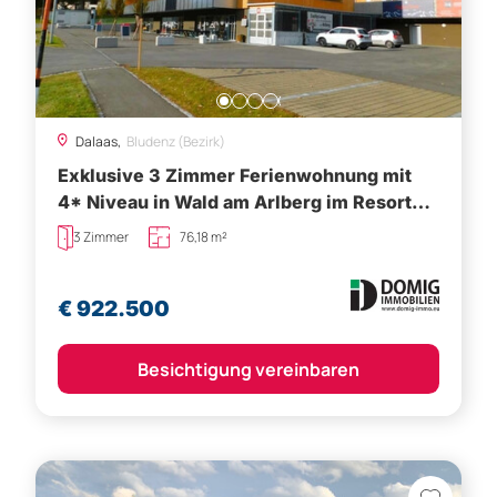
Dalaas,
Bludenz (Bezirk)
Exklusive 3 Zimmer Ferienwohnung mit
4* Niveau in Wald am Arlberg im Resort
Zapfig-Living! 2.OG Top2
3 Zimmer
76,18 m²
€ 922.500
Besichtigung vereinbaren