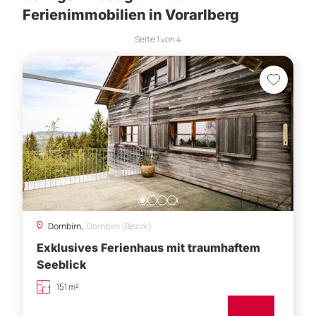
Ferienimmobilien in Vorarlberg
Seite
1
von
4
Dornbirn,
Dornbirn (Bezirk)
Exklusives Ferienhaus mit traumhaftem
Seeblick
151 m²