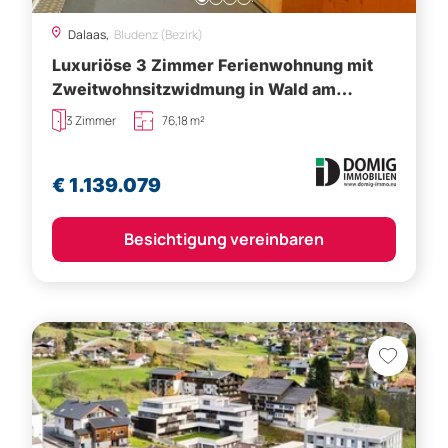
Dalaas,
Bludenz (Bezirk)
Luxuriöse 3 Zimmer Ferienwohnung mit
Zweitwohnsitzwidmung in Wald am
Arlberg! 3.OG Top 2
3 Zimmer
76,18 m²
€ 1.139.079
Besichtigung vereinbaren