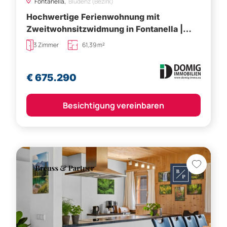
Fontanella,
Bludenz (Bezirk)
Hochwertige Ferienwohnung mit
Zweitwohnsitzwidmung in Fontanella |
TOP B103
3 Zimmer
61,39 m²
€ 675.290
Besichtigung vereinbaren