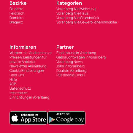
Bezirke
Kategorien
Bludenz
Vorarlberg Alle Wohnung
Feldkirch
Vorarlberg Alle Haus
Dornbirn
Vorarlberg Alle Grundstück
Bregenz
Vorarlberg Alle Gewerbliche Immobilie
Informieren
Partner
Werben mit ländleimmo.at
Einrichtung in Vorarlberg
Preise & Leistungen für
Gebrauchtwagen in Vorarlberg
private Anbieter
Vorarlberg News
Newsletter Anmeldung
Jobs in Vorarlberg
Cookie Einstellungen
Deals in Vorarlberg
Über Uns
Russmedia GmbH
Hilfe
AGB
Datenschutz
Impressum
Einrichtung in Vorarlberg