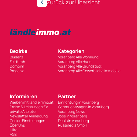
Zurück zur Übersicht
Bezirke
Kategorien
Bludenz
Vorarlberg Alle Wohnung
Feldkirch
Vorarlberg Alle Haus
Dornbirn
Vorarlberg Alle Grundstück
Bregenz
Vorarlberg Alle Gewerbliche Immobilie
Informieren
Partner
Werben mit ländleimmo.at
Einrichtung in Vorarlberg
Preise & Leistungen für
Gebrauchtwagen in Vorarlberg
private Anbieter
Vorarlberg News
Newsletter Anmeldung
Jobs in Vorarlberg
Cookie Einstellungen
Deals in Vorarlberg
Über Uns
Russmedia GmbH
Hilfe
AGB