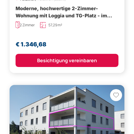
Moderne, hochwertige 2-Zimmer-
Wohnung mit Loggia und TG-Platz - im
Zentrum von Feldkirch
2 Zimmer
57,29 m²
€ 1.346,68
Besichtigung vereinbaren