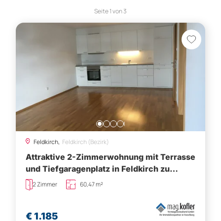
Seite
1
von
3
Feldkirch,
Feldkirch (Bezirk)
Attraktive 2-Zimmerwohnung mit Terrasse
und Tiefgaragenplatz in Feldkirch zu
vermieten!
2 Zimmer
60,47 m²
€ 1.185