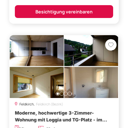
Besichtigung vereinbaren
Feldkirch,
Feldkirch (Bezirk)
Moderne, hochwertige 3-Zimmer-
Wohnung mit Loggia und TG-Platz - im
Zentrum von Feldkirch