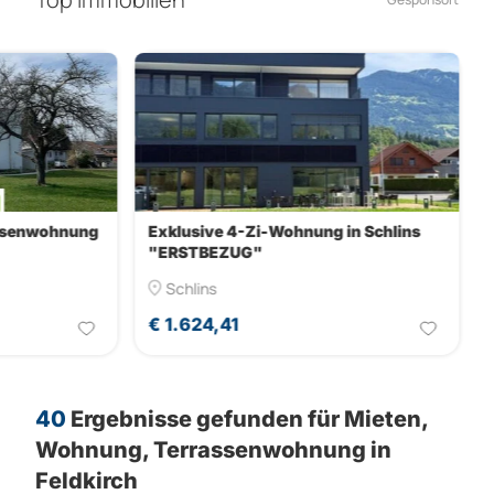
Geniale 3-Zimmer Terrassenwohnung
Exklusive 4-Zi-Wo
in Altach
"ERSTBEZUG
Altach
Schlins
€ 1.379,3
€ 1.624,41
40
Ergebnisse gefunden für
Mieten,
Wohnung, Terrassenwohnung in
Feldkirch