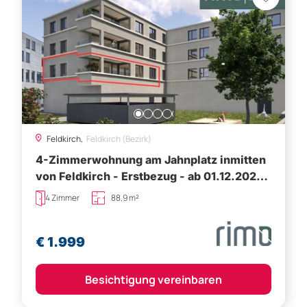
Feldkirch,
Feldkirch (Bezirk)
4-Zimmerwohnung am Jahnplatz inmitten
von Feldkirch - Erstbezug - ab 01.12.2026
zu mieten - Top A1.1
4 Zimmer
88,9 m²
€ 1.999
Besichtigung vereinbaren