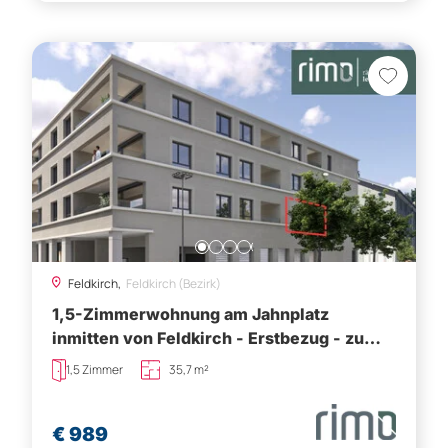
Feldkirch,
Feldkirch (Bezirk)
1,5-Zimmerwohnung am Jahnplatz
inmitten von Feldkirch - Erstbezug - zu
mieten - Top A1.2
1,5 Zimmer
35,7 m²
€ 989