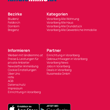
Bezirke
Kategorien
Bludenz
Vorarlberg Alle Wohnung
Feldkirch
Vorarlberg Alle Haus
Dornbirn
Vorarlberg Alle Grundstück
Bregenz
Vorarlberg Alle Gewerbliche Immobilie
Informieren
Partner
Werben mit ländleimmo.at
Einrichtung in Vorarlberg
Preise & Leistungen für
Gebrauchtwagen in Vorarlberg
private Anbieter
Vorarlberg News
Newsletter Anmeldung
Jobs in Vorarlberg
Cookie Einstellungen
Deals in Vorarlberg
Über Uns
Russmedia GmbH
Hilfe
AGB
Datenschutz
Impressum
Einrichtung in Vorarlberg