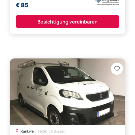
Rankweil,
Feldkirch (Bezirk)
Tiefgaragenplatz in Rankweil zu
vermieten!
€ 97