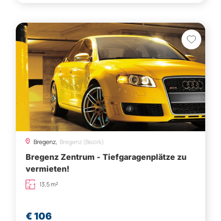
Bregenz,
Bregenz (Bezirk)
Bregenz Zentrum - Tiefgaragenplätze zu
vermieten!
13,5 m²
€ 106
Besichtigung vereinbaren
1
2