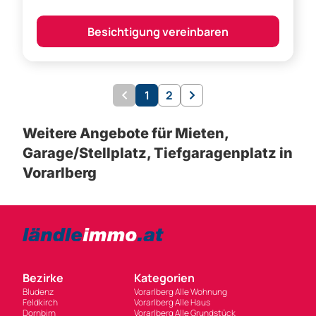
Weitere Angebote für Mieten,
Garage/Stellplatz, Tiefgaragenplatz in
Vorarlberg
Bezirke
Kategorien
Bludenz
Vorarlberg Alle Wohnung
Feldkirch
Vorarlberg Alle Haus
Dornbirn
Vorarlberg Alle Grundstück
Bregenz
Vorarlberg Alle Gewerbliche Immobilie
Informieren
Partner
Werben mit ländleimmo.at
Einrichtung in Vorarlberg
Preise & Leistungen für
Gebrauchtwagen in Vorarlberg
private Anbieter
Vorarlberg News
Newsletter Anmeldung
Jobs in Vorarlberg