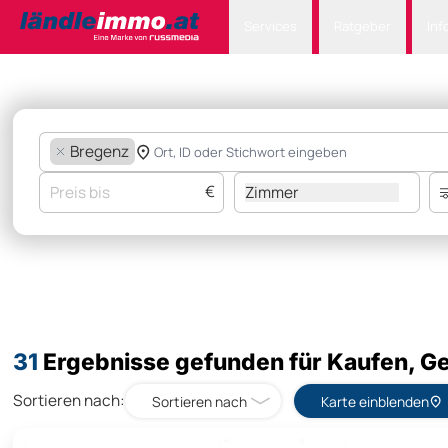
Services
Ratgeber
Inf
Bregenz
€
Zimmer
31
Ergebnisse gefunden für Kaufen, Ge
Sortieren nach:
Sortieren nach
Karte einblenden