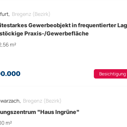
furt,
Bregenz (Bezirk)
testarkes Gewerbeobjekt in frequentierter Lag
stöckige Praxis-/Gewerbefläche
2,56 m²
00.000
Besichtigung
warzach,
Bregenz (Bezirk)
lungszentrum "Haus Ingrüne"
200 m²