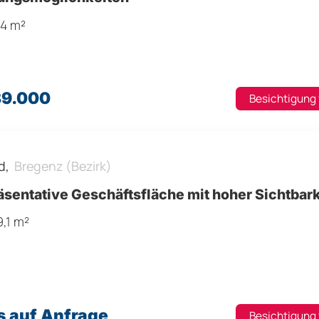
,4 m²
39.000
Besichtigung
d,
Bregenz (Bezirk)
sentative Geschäftsfläche mit hoher Sichtbark
9,1 m²
s auf Anfrage
Besichtigung