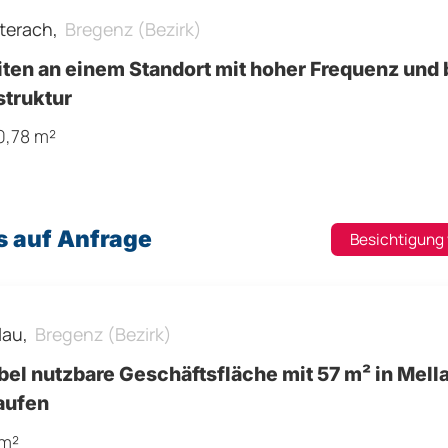
terach,
Bregenz (Bezirk)
ten an einem Standort mit hoher Frequenz und 
struktur
0,78 m²
s auf Anfrage
Besichtigung
lau,
Bregenz (Bezirk)
bel nutzbare Geschäftsfläche mit 57 m² in Mell
aufen
 m²