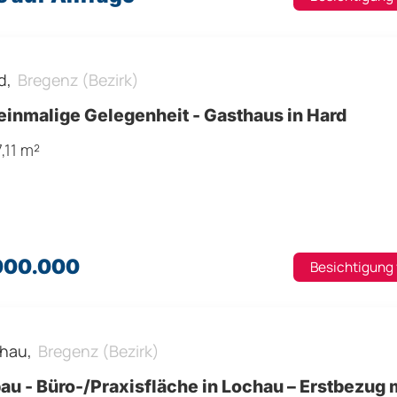
d,
Bregenz (Bezirk)
einmalige Gelegenheit - Gasthaus in Hard
,11 m²
.000.000
Besichtigung
hau,
Bregenz (Bezirk)
u - Büro-/Praxisfläche in Lochau – Erstbezug 