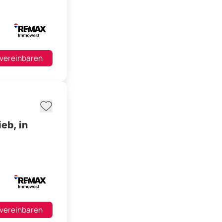
 vereinbaren
, in
 vereinbaren