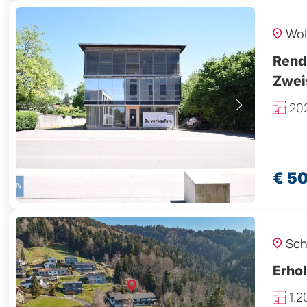
Wol
Rendi
Zwei
20
€ 5
Sch
Erho
1.