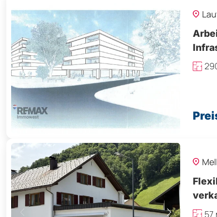
Lau
Arbei
Infra
29
Prei
Mel
Flexi
verk
57