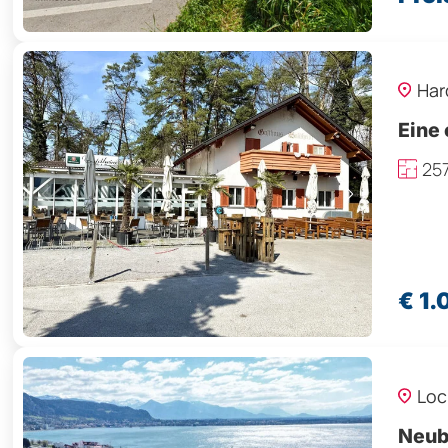
Har
Eine 
257
€ 1
Loc
Neuba