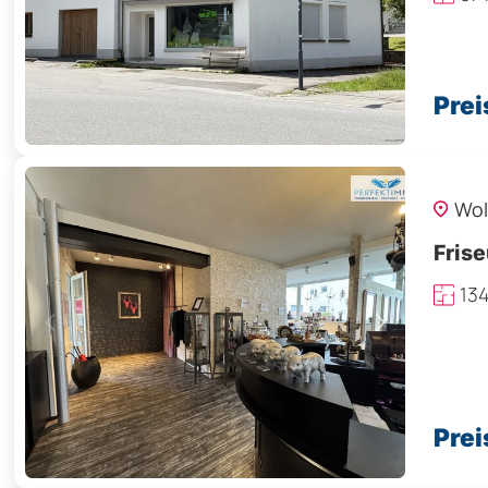
Prei
Wol
Frise
13
Prei