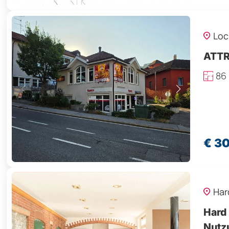
Loc
ATTR
86
€ 3
Har
Hard 
Nutz