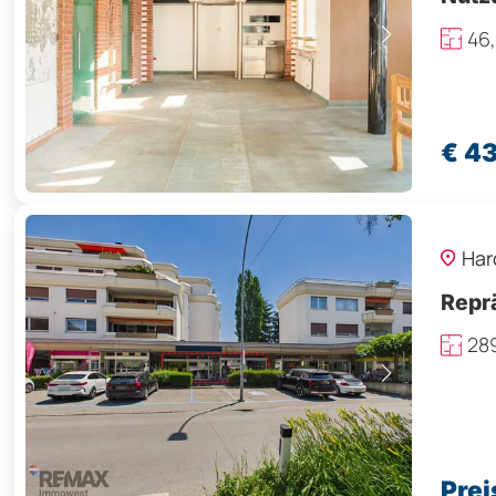
46
€ 4
Har
Reprä
28
Prei