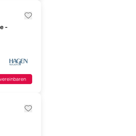
e -
 vereinbaren