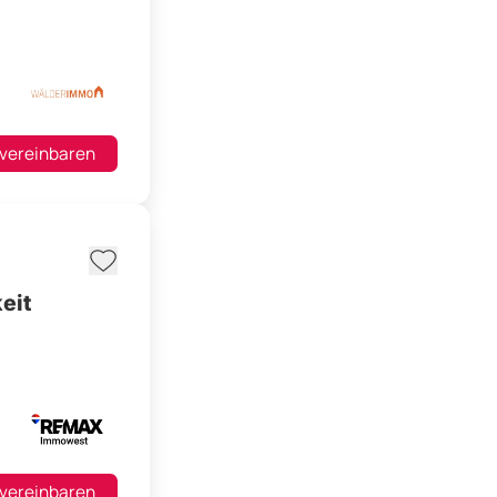
 vereinbaren
eit
 vereinbaren