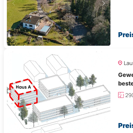
Prei
Lau
Gewer
beste
29
Prei