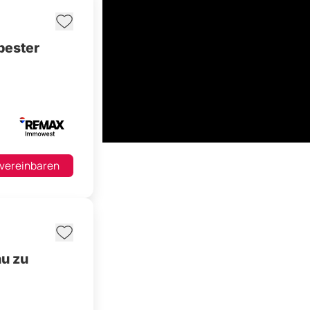
bester
 vereinbaren
au zu