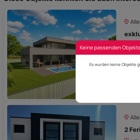
All
exkl
18
Keine passenden Objekt
Es wurden keine Objekte g
Prei
All
2 Fer