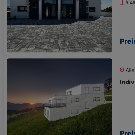
4 Z
Prei
All
Indiv
Prei