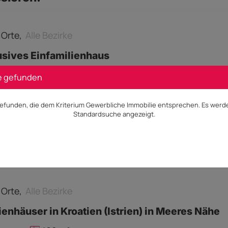
e Orte,
Alle Bezirke
usives Einfamilienhaus
0 m²
e gefunden
efunden, die dem Kriterium Gewerbliche Immobilie entsprechen. Es werde
Standardsuche angezeigt.
s auf Anfrage
Besichtigung
e Orte,
Alle Bezirke
ienhäuser in Kroatien (Istrien) in Meeres Nähe