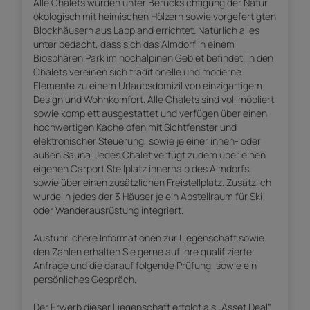
Alle Chalets wurden unter Berücksichtigung der Natur
ökologisch mit heimischen Hölzern sowie vorgefertigten
Blockhäusern aus Lappland errichtet. Natürlich alles
unter bedacht, dass sich das Almdorf in einem
Biosphären Park im hochalpinen Gebiet befindet. In den
Chalets vereinen sich traditionelle und moderne
Elemente zu einem Urlaubsdomizil von einzigartigem
Design und Wohnkomfort. Alle Chalets sind voll möbliert
sowie komplett ausgestattet und verfügen über einen
hochwertigen Kachelofen mit Sichtfenster und
elektronischer Steuerung, sowie je einer innen- oder
außen Sauna. Jedes Chalet verfügt zudem über einen
eigenen Carport Stellplatz innerhalb des Almdorfs,
sowie über einen zusätzlichen Freistellplatz. Zusätzlich
wurde in jedes der 3 Häuser je ein Abstellraum für Ski
oder Wanderausrüstung integriert.
Ausführlichere Informationen zur Liegenschaft sowie
den Zahlen erhalten Sie gerne auf Ihre qualifizierte
Anfrage und die darauf folgende Prüfung, sowie ein
persönliches Gespräch.
Der Erwerb dieser Liegenschaft erfolgt als „Asset Deal“