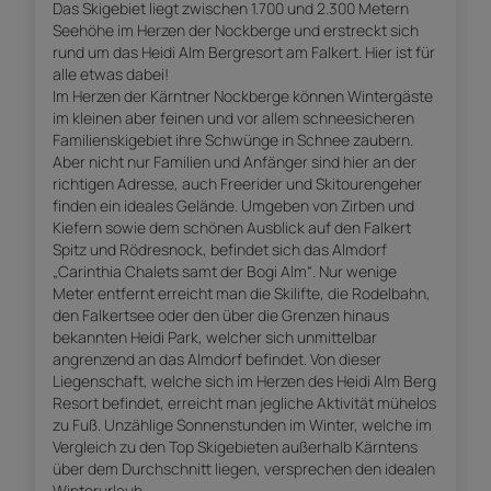
Das Skigebiet liegt zwischen 1.700 und 2.300 Metern
Seehöhe im Herzen der Nockberge und erstreckt sich
rund um das Heidi Alm Bergresort am Falkert. Hier ist für
alle etwas dabei!
Im Herzen der Kärntner Nockberge können Wintergäste
im kleinen aber feinen und vor allem schneesicheren
Familienskigebiet ihre Schwünge in Schnee zaubern.
Aber nicht nur Familien und Anfänger sind hier an der
richtigen Adresse, auch Freerider und Skitourengeher
finden ein ideales Gelände. Umgeben von Zirben und
Kiefern sowie dem schönen Ausblick auf den Falkert
Spitz und Rödresnock, befindet sich das Almdorf
„Carinthia Chalets samt der Bogi Alm“. Nur wenige
Meter entfernt erreicht man die Skilifte, die Rodelbahn,
den Falkertsee oder den über die Grenzen hinaus
bekannten Heidi Park, welcher sich unmittelbar
angrenzend an das Almdorf befindet. Von dieser
Liegenschaft, welche sich im Herzen des Heidi Alm Berg
Resort befindet, erreicht man jegliche Aktivität mühelos
zu Fuß. Unzählige Sonnenstunden im Winter, welche im
Vergleich zu den Top Skigebieten außerhalb Kärntens
über dem Durchschnitt liegen, versprechen den idealen
Winterurlaub.