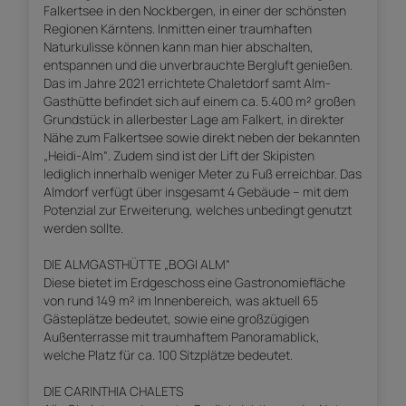
Falkertsee in den Nockbergen, in einer der schönsten
Regionen Kärntens. Inmitten einer traumhaften
Naturkulisse können kann man hier abschalten,
entspannen und die unverbrauchte Bergluft genießen.
Das im Jahre 2021 errichtete Chaletdorf samt Alm-
Gasthütte befindet sich auf einem ca. 5.400 m² großen
Grundstück in allerbester Lage am Falkert, in direkter
Nähe zum Falkertsee sowie direkt neben der bekannten
„Heidi-Alm“. Zudem sind ist der Lift der Skipisten
lediglich innerhalb weniger Meter zu Fuß erreichbar. Das
Almdorf verfügt über insgesamt 4 Gebäude – mit dem
Potenzial zur Erweiterung, welches unbedingt genutzt
werden sollte.
DIE ALMGASTHÜTTE „BOGI ALM“
Diese bietet im Erdgeschoss eine Gastronomiefläche
von rund 149 m² im Innenbereich, was aktuell 65
Gästeplätze bedeutet, sowie eine großzügigen
Außenterrasse mit traumhaftem Panoramablick,
welche Platz für ca. 100 Sitzplätze bedeutet.
DIE CARINTHIA CHALETS