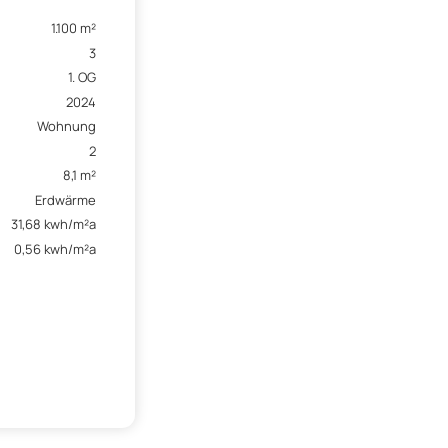
1.100 m²
3
1. OG
2024
Wohnung
2
8,1 m²
Erdwärme
31,68 kwh/m²a
0,56 kwh/m²a