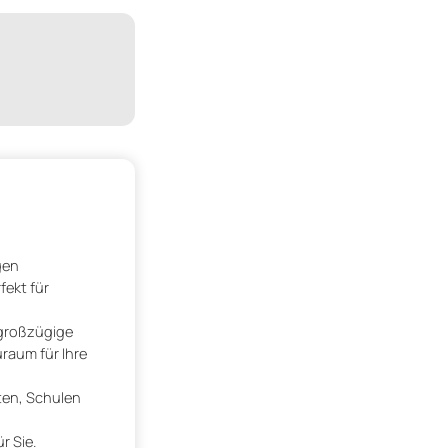
gen
fekt für
 großzügige
raum für Ihre
ten, Schulen
r Sie.