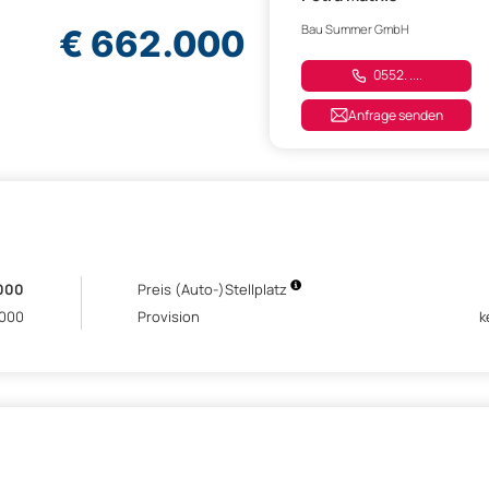
Bau Summer GmbH
€ 662.000
0552. ....
Anfrage senden
000
Preis (Auto-)Stellplatz
.000
Provision
k