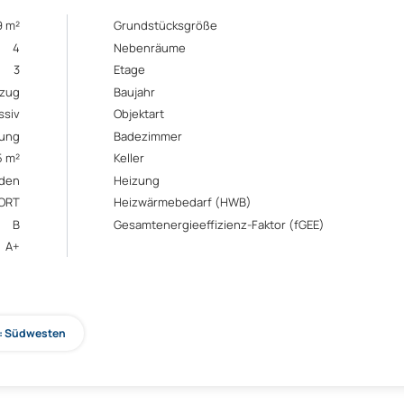
9 m²
Grundstücksgröße
4
Nebenräume
3
Etage
ezug
Baujahr
ssiv
Objektart
ung
Badezimmer
5 m²
Keller
den
Heizung
ORT
Heizwärmebedarf (HWB)
B
Gesamtenergieeffizienz-Faktor (fGEE)
A+
n: Südwesten