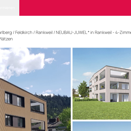
ormieren
rlberg
/
Feldkirch
/ Rankweil
/
NEUBAU-JUWEL * in Rankweil - 4-Zimm
Plätzen