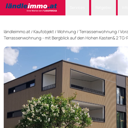
Services
Ratgeber
Inf
ländleimmo.at
Kaufobjekt
Wohnung
/
Terrassenwohnung
/
Vora
/
/
Terrassenwohnung - mit Bergblick auf den Hohen Kasten& 2 TG-