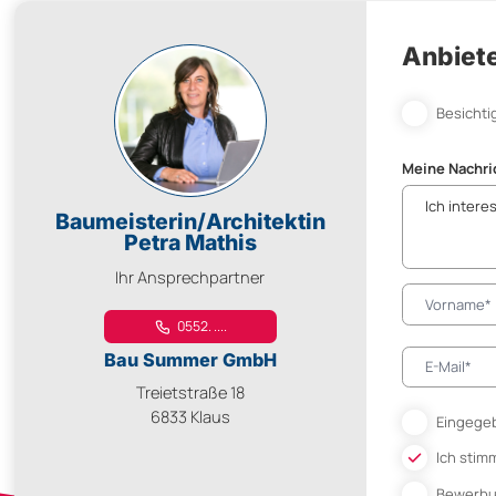
Anbiete
Besichti
Meine Nachri
Baumeisterin/Architektin
Petra Mathis
Ihr Ansprechpartner
0552. ....
Bau Summer GmbH
Treietstraße 18
6833 Klaus
Eingegeb
Ich stim
Bewerb