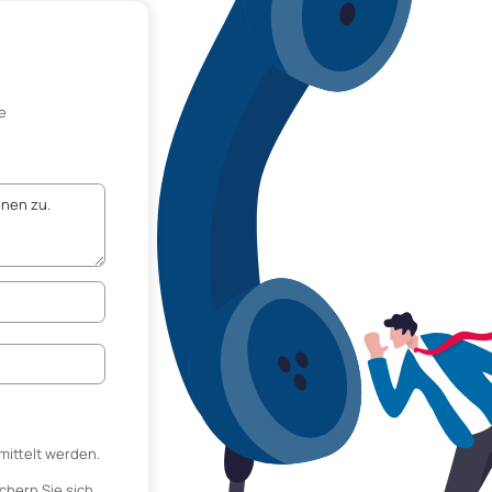
e
mittelt werden.
chern Sie sich