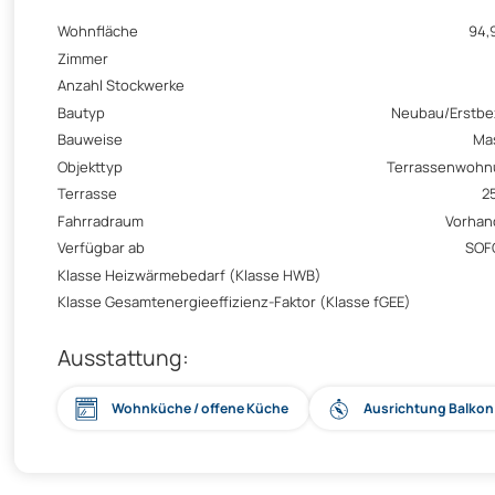
Wohnfläche
94,
Zimmer
Anzahl Stockwerke
Bautyp
Neubau/Erstb
Bauweise
Ma
Objekttyp
Terrassenwohn
Terrasse
2
Fahrradraum
Vorhan
Verfügbar ab
SOF
Klasse Heizwärmebedarf (Klasse HWB)
Klasse Gesamtenergieeffizienz-Faktor (Klasse fGEE)
Ausstattung:
Wohnküche / offene Küche
Ausrichtung Balko