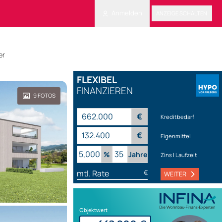
Anmelden
ANZEIGE SCHALTEN
er
FLEXIBEL
FINANZIEREN
9
FOTOS
€
Kreditbedarf
€
Eigenmittel
%
Jahre
Zins | Laufzeit
mtl. Rate
€
WEITER