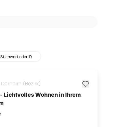
,
Dornbirn (Bezirk)
- Lichtvolles Wohnen in Ihrem
um
m²