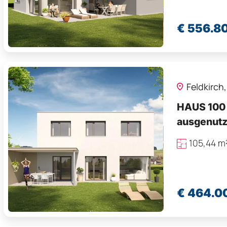
€ 556.8
Feldkirch
HAUS 100 
ausgenutz
105,44 
€ 464.0