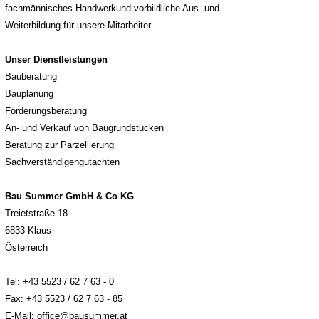
fachmännisches Handwerkund v
orbildliche Aus- und
Weiterbildung
für unsere Mitarbeiter.
Unser Dienstleistungen
Bauberatung
Bauplan
ung
Förderungsberatung
An- und Verkauf von Baugrundstücken
Beratung zur Parzellierung
Sachverständigengutachten
Bau Summer GmbH & Co KG
Treietstraße 18
6833 Klaus
Österreich
Tel: +43 5523 / 62 7 63 - 0
Fax: +43 5523 / 62 7 63 - 85
E-Mail:
office
@
baus
ummer.at