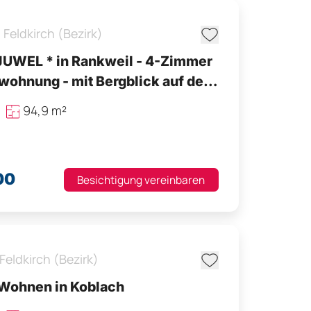
,
Feldkirch (Bezirk)
WEL * in Rankweil - 4-Zimmer
mit Bergblick auf den
ten& 2 TG-Plätzen
94,9 m²
00
Besichtigung vereinbaren
Feldkirch (Bezirk)
Wohnen in Koblach