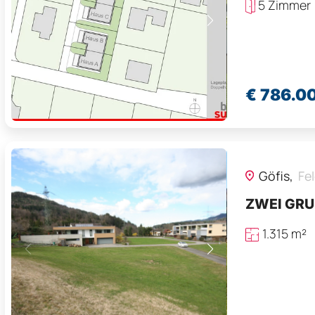
5 Zimmer
€ 786.0
Göfis,
Fel
ZWEI GRU
1.315 m²