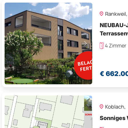
Rankweil
NEUBAU-JU
Terrassenwohnung - 
Hohen Kas
4 Zimmer
€ 662.0
Koblach,
Sonniges 