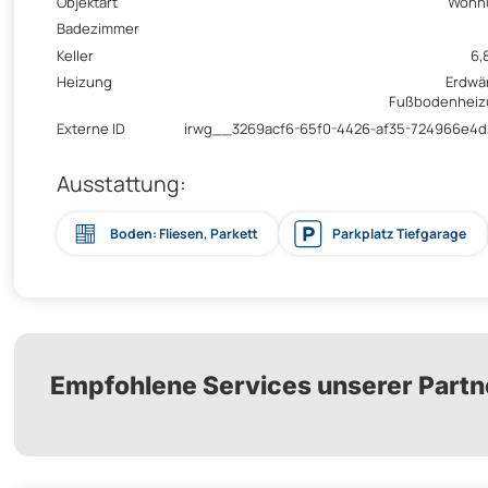
Objektart
Wohn
Badezimmer
Keller
6,
Heizung
Erdwä
Fußbodenheiz
Externe ID
irwg__3269acf6-65f0-4426-af35-724966e4
Ausstattung:
Boden: Fliesen, Parkett
Parkplatz Tiefgarage
Empfohlene Services unserer Partn