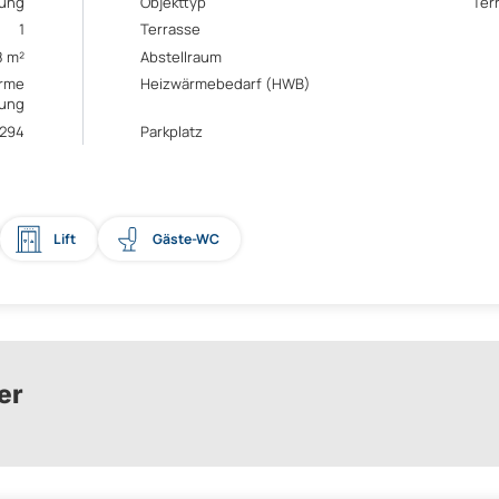
ung
Objekttyp
Ter
1
Terrasse
8 m²
Abstellraum
rme
Heizwärmebedarf (HWB)
ung
d294
Parkplatz
Lift
Gäste-WC
er