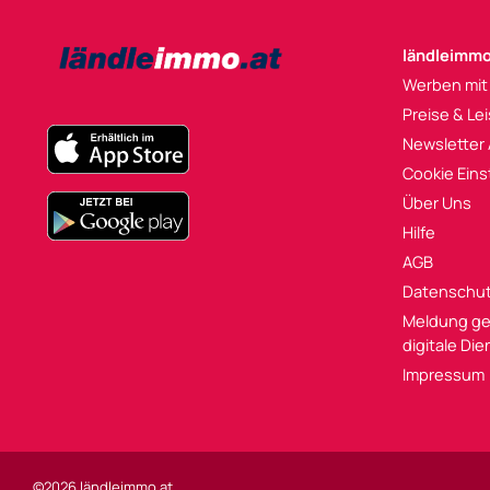
ländleimmo
Werben mit
Preise & Le
Newsletter
Cookie Eins
Über Uns
Hilfe
AGB
Datenschu
Meldung ge
digitale Di
Impressum
©2026 ländleimmo.at