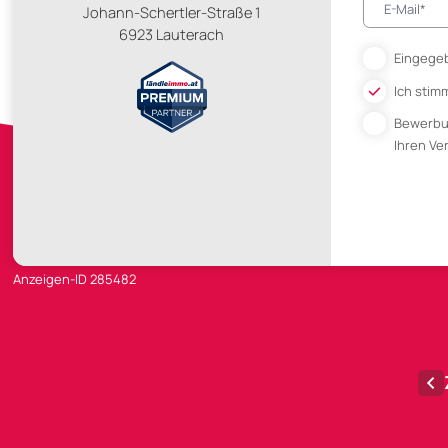
Johann-Schertler-Straße 1
6923 Lauterach
Eingegeb
Ich stim
Bewerb
Ihren V
Anzeigen-ID 285482