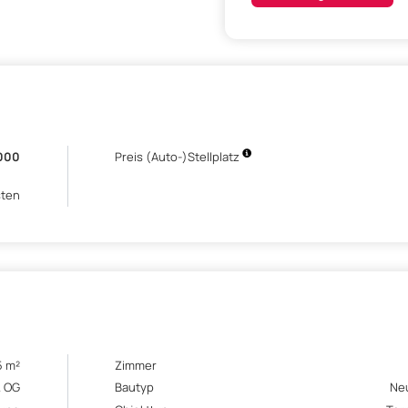
.000
Preis (Auto-)Stellplatz
sten
5 m²
Zimmer
. OG
Bautyp
Ne