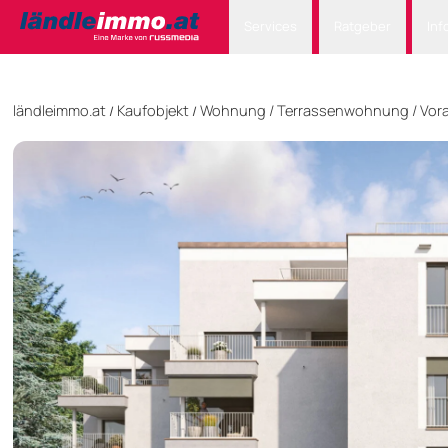
Services
Ratgeber
Inf
ländleimmo.at
Kaufobjekt
Wohnung
/
Terrassenwohnung
/
Vora
/
/