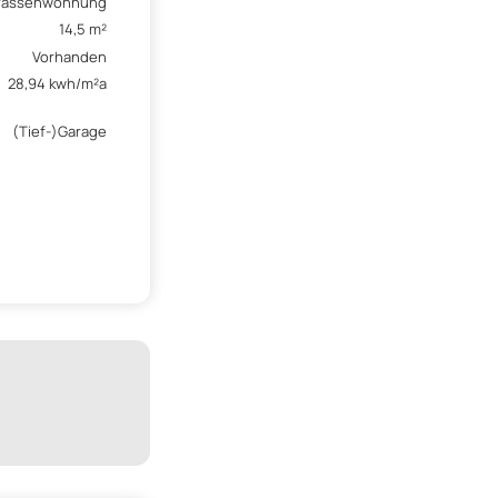
rassenwohnung
14,5 m²
Vorhanden
28,94 kwh/m²a
(Tief-)Garage