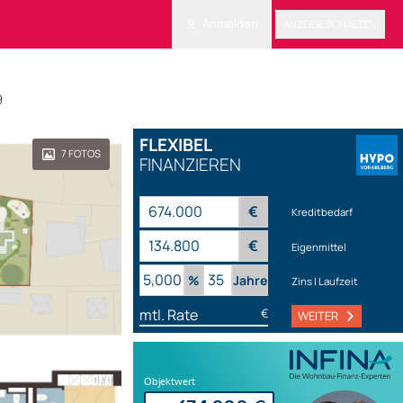
Anmelden
ANZEIGE SCHALTEN
9
FLEXIBEL
7
FOTOS
FINANZIEREN
€
Kreditbedarf
€
Eigenmittel
%
Jahre
Zins | Laufzeit
mtl. Rate
€
WEITER