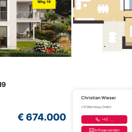
19
Christian Wieser
i+R Wohnbau GmbH
€ 674.000
+43 . ....
Anfrage senden