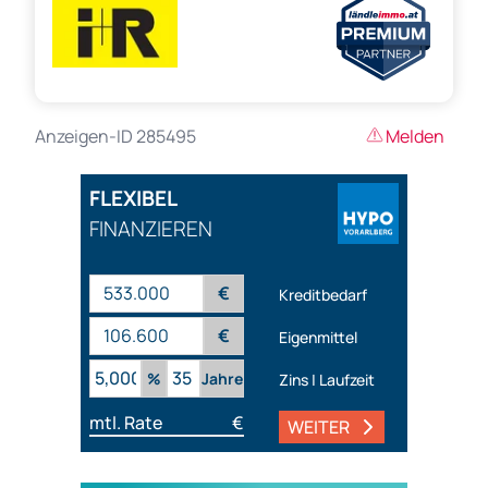
Anzeigen-ID 285495
Melden
FLEXIBEL
FINANZIEREN
€
Kreditbedarf
€
Eigenmittel
%
Jahre
Zins | Laufzeit
mtl. Rate
€
WEITER