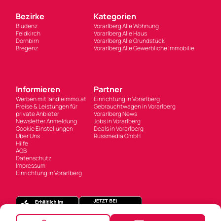
Bezirke
Kategorien
Bludenz
Vorarlberg Alle Wohnung
Feldkirch
Vorarlberg Alle Haus
Dornbirn
Vorarlberg Alle Grundstück
Bregenz
Vorarlberg Alle Gewerbliche Immobilie
Informieren
Partner
Werben mit ländleimmo.at
Einrichtung in Vorarlberg
Preise & Leistungen für
Gebrauchtwagen in Vorarlberg
private Anbieter
Vorarlberg News
Newsletter Anmeldung
Jobs in Vorarlberg
Cookie Einstellungen
Deals in Vorarlberg
Über Uns
Russmedia GmbH
Hilfe
AGB
Datenschutz
Impressum
Einrichtung in Vorarlberg