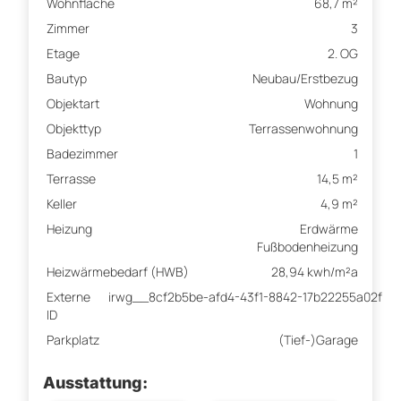
Wohnfläche
68,7 m²
Zimmer
3
Etage
2. OG
Bautyp
Neubau/Erstbezug
Objektart
Wohnung
Objekttyp
Terrassenwohnung
Badezimmer
1
Terrasse
14,5 m²
Keller
4,9 m²
Heizung
Erdwärme
Fußbodenheizung
Heizwärmebedarf (HWB)
28,94 kwh/m²a
Externe
irwg__8cf2b5be-afd4-43f1-8842-17b22255a02f
ID
Parkplatz
(Tief-)Garage
Ausstattung: