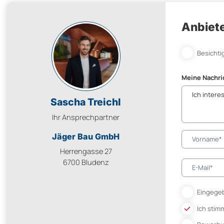
Anbiete
Besichti
Meine Nachri
Sascha Treichl
Ihr Ansprechpartner
Jäger Bau GmbH
Herrengasse 27
6700 Bludenz
Eingegeb
Ich stim