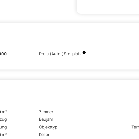
000
Preis (Auto-)Stellplatz
9 m²
Zimmer
ezug
Baujahr
ung
Objekttyp
Ter
3 m²
Keller