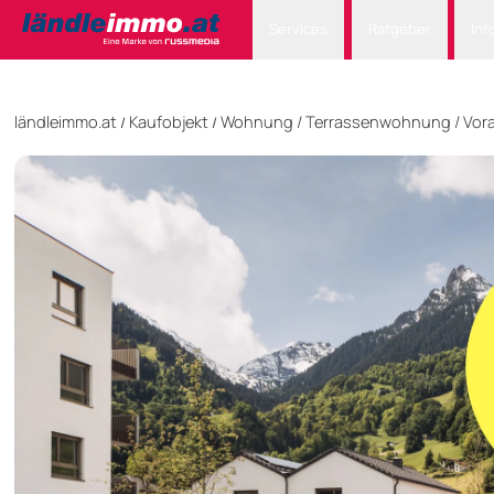
Services
Ratgeber
Inf
ländleimmo.at
Kaufobjekt
Wohnung
/
Terrassenwohnung
/
Vora
/
/