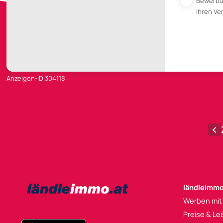
Bewerb
Ihren V
Anzeigen-ID 304118
ländleimmo
Werben mit
Preise & Le