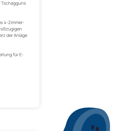
of Tschagguns
is 4-Zimmer-
großzügigen
erz der Anlage
itung für E-