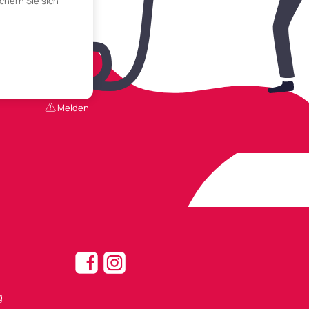
chern Sie sich
Melden
g