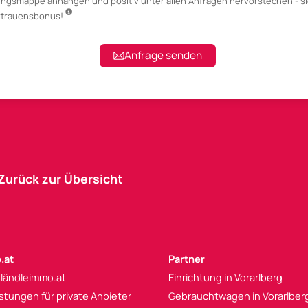
ungsmappe anhängen
und positiv unter allen Anfragen hervorstechen - si
ertrauensbonus!
Anfrage senden
Zurück zur Übersicht
.at
Partner
 ländleimmo.at
Einrichtung in Vorarlberg
istungen für private Anbieter
Gebrauchtwagen in Vorarlber