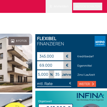
Anmelden
ANZEIGE SCHALTEN
FLEXIBEL
8
FOTOS
FINANZIEREN
€
Kreditbedarf
€
Eigenmittel
%
Jahre
Zins | Laufzeit
mtl. Rate
€
WEITER