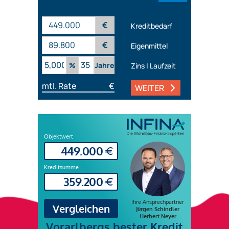
€
Kreditbedarf
€
Eigenmittel
%
Jahre
Zins | Laufzeit
mtl. Rate
€
WEITER