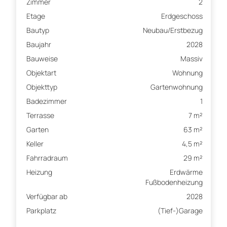
Zimmer
2
Etage
Erdgeschoss
Bautyp
Neubau/Erstbezug
Baujahr
2028
Bauweise
Massiv
Objektart
Wohnung
Objekttyp
Gartenwohnung
Badezimmer
1
Terrasse
7 m²
Garten
63 m²
Keller
4,5 m²
Fahrradraum
29 m²
Heizung
Erdwärme
Fußbodenheizung
Verfügbar ab
2028
Parkplatz
(Tief-)Garage