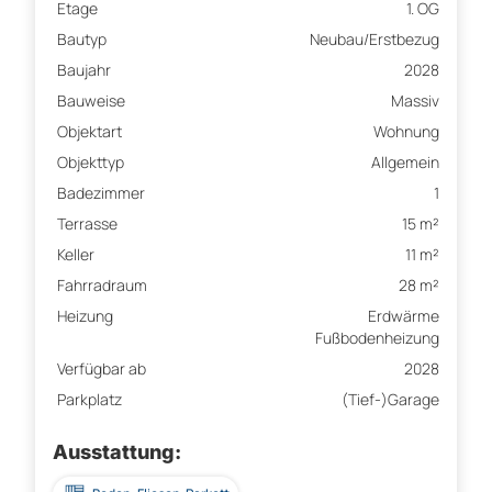
Etage
1. OG
Bautyp
Neubau/Erstbezug
Baujahr
2028
Bauweise
Massiv
Objektart
Wohnung
Objekttyp
Allgemein
Badezimmer
1
Terrasse
15 m²
Keller
11 m²
Fahrradraum
28 m²
Heizung
Erdwärme
Fußbodenheizung
Verfügbar ab
2028
Parkplatz
(Tief-)Garage
Ausstattung: