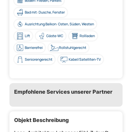
Boden: Fliesen, Parkett
Bad mit: Dusche, Fenster
Ausrichtung Balkon: Osten, Süden, Westen
Lift
Gäste-WC
Rollladen
Barrierefrei
Rollstuhlgerecht
Seniorengerecht
Kabel/Satelliten-TV
Empfohlene Services unserer Partner
Objekt Beschreibung