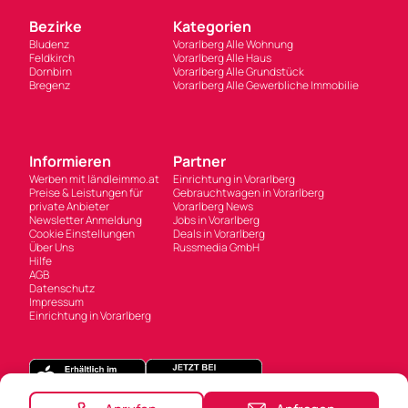
Bezirke
Kategorien
Bludenz
Vorarlberg Alle Wohnung
Feldkirch
Vorarlberg Alle Haus
Dornbirn
Vorarlberg Alle Grundstück
Bregenz
Vorarlberg Alle Gewerbliche Immobilie
Informieren
Partner
Werben mit ländleimmo.at
Einrichtung in Vorarlberg
Preise & Leistungen für
Gebrauchtwagen in Vorarlberg
private Anbieter
Vorarlberg News
Newsletter Anmeldung
Jobs in Vorarlberg
Cookie Einstellungen
Deals in Vorarlberg
Über Uns
Russmedia GmbH
Hilfe
AGB
Datenschutz
Impressum
Einrichtung in Vorarlberg