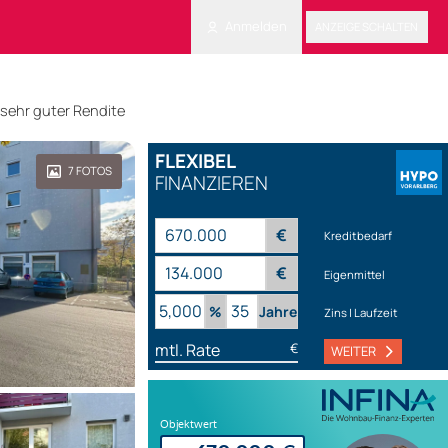
Anmelden
ANZEIGE SCHALTEN
 sehr guter Rendite
FLEXIBEL
7
FOTOS
FINANZIEREN
€
Kreditbedarf
€
Eigenmittel
%
Jahre
Zins | Laufzeit
mtl. Rate
€
WEITER