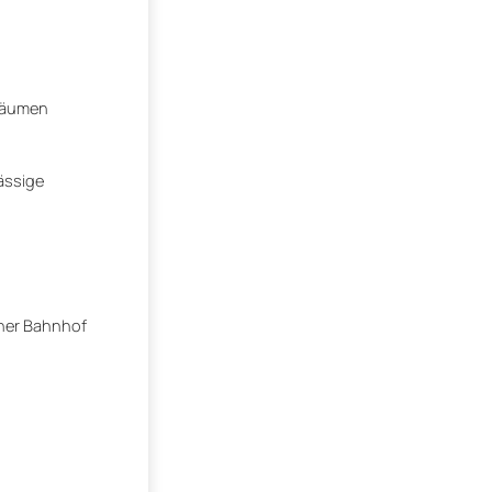
nräumen
lässige
rner Bahnhof