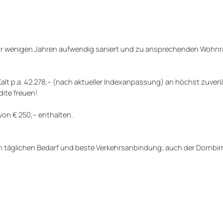
 vor wenigen Jahren aufwendig saniert und zu ansprechenden Woh
 Kalt p.a. 42.278,-- (nach aktueller Indexanpassung) an höchst zuver
dite freuen!
on € 250,-- enthalten.
en täglichen Bedarf und beste Verkehrsanbindung; auch der Dornbi