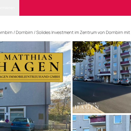
ormieren
rnbirn
/ Dornbirn
/
Solides Investment im Zentrum von Dornbirn mit