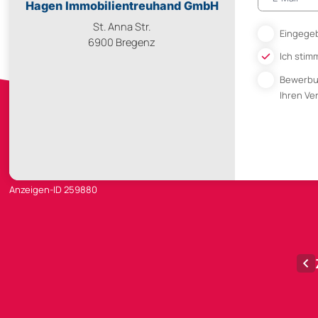
Hagen Immobilientreuhand GmbH
St. Anna Str.
Eingegeb
6900 Bregenz
Ich stim
Bewerb
Ihren V
Anzeigen-ID 259880