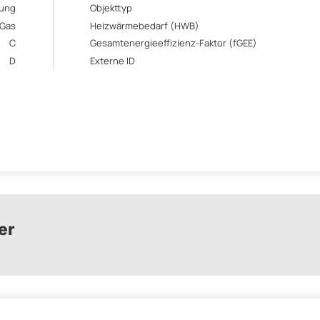
ung
Objekttyp
Gas
Heizwärmebedarf (HWB)
C
Gesamtenergieeffizienz-Faktor (fGEE)
D
Externe ID
er