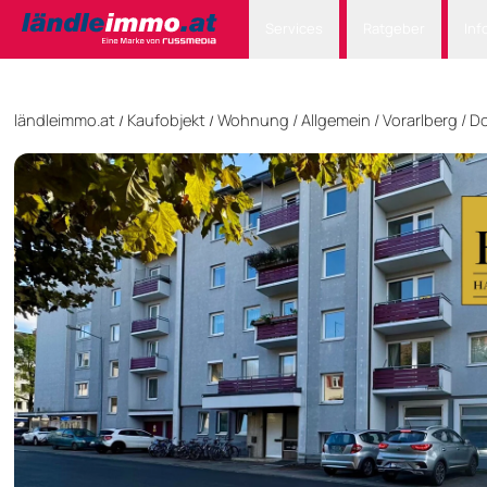
Services
Ratgeber
Inf
ländleimmo.at
Kaufobjekt
Wohnung
/
Allgemein
/
Vorarlberg
/
Do
/
/