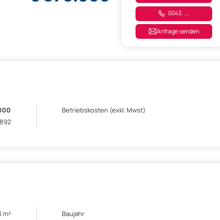
0043. ....
Anfrage senden
000
Betriebskosten (exkl. Mwst)
 892
3 m²
Baujahr