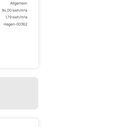
Allgemein
94,00 kwh/m²a
1,79 kwh/m²a
Hagen-00362