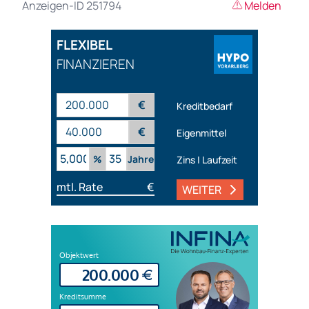
Anzeigen-ID 251794
Melden
FLEXIBEL
FINANZIEREN
€
Kreditbedarf
€
Eigenmittel
%
Jahre
Zins | Laufzeit
mtl. Rate
€
WEITER