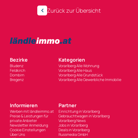
Zurück zur Übersicht
Bezirke
Kategorien
Bludenz
Vorarlberg Alle Wohnung
Feldkirch
Vorarlberg Alle Haus
Dornbirn
Vorarlberg Alle Grundstück
Bregenz
Vorarlberg Alle Gewerbliche Immobilie
Informieren
Partner
Werben mit ländleimmo.at
Einrichtung in Vorarlberg
Preise & Leistungen für
Gebrauchtwagen in Vorarlberg
private Anbieter
Vorarlberg News
Newsletter Anmeldung
Jobs in Vorarlberg
Cookie Einstellungen
Deals in Vorarlberg
Über Uns
Russmedia GmbH