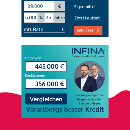
€
Eigenmittel
%
Jahre
Zins | Laufzeit
mtl. Rate
€
WEITER