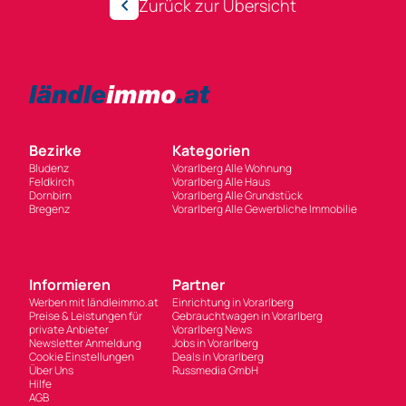
Zurück zur Übersicht
Bezirke
Kategorien
Bludenz
Vorarlberg Alle Wohnung
Feldkirch
Vorarlberg Alle Haus
Dornbirn
Vorarlberg Alle Grundstück
Bregenz
Vorarlberg Alle Gewerbliche Immobilie
Informieren
Partner
Werben mit ländleimmo.at
Einrichtung in Vorarlberg
Preise & Leistungen für
Gebrauchtwagen in Vorarlberg
private Anbieter
Vorarlberg News
Newsletter Anmeldung
Jobs in Vorarlberg
Cookie Einstellungen
Deals in Vorarlberg
Über Uns
Russmedia GmbH
Hilfe
AGB