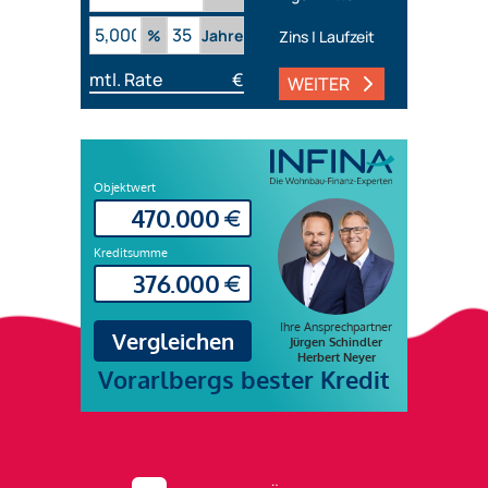
%
Jahre
Zins | Laufzeit
mtl. Rate
€
WEITER