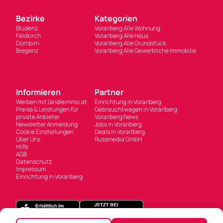
Bezirke
Kategorien
Bludenz
Vorarlberg Alle Wohnung
Feldkirch
Vorarlberg Alle Haus
Dornbirn
Vorarlberg Alle Grundstück
Bregenz
Vorarlberg Alle Gewerbliche Immobilie
Informieren
Partner
Werben mit ländleimmo.at
Einrichtung in Vorarlberg
Preise & Leistungen für
Gebrauchtwagen in Vorarlberg
private Anbieter
Vorarlberg News
Newsletter Anmeldung
Jobs in Vorarlberg
Cookie Einstellungen
Deals in Vorarlberg
Über Uns
Russmedia GmbH
Hilfe
AGB
Datenschutz
Impressum
Einrichtung in Vorarlberg