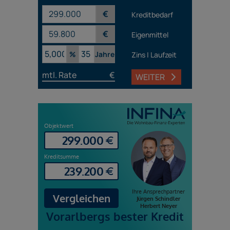
€
Kreditbedarf
€
Eigenmittel
%
Jahre
Zins | Laufzeit
mtl. Rate
€
WEITER