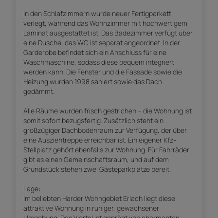
In den Schlafzimmern wurde neuer Fertigparkett
verlegt, während das Wohnzimmer mit hochwertigem
Laminat ausgestattet ist. Das Badezimmer verfügt über
eine Dusche, das WC ist separat angeordnet. In der
Garderobe befindet sich ein Anschluss für eine
Waschmaschine, sodass diese bequem integriert
werden kann. Die Fenster und die Fassade sowie die
Heizung wurden 1998 saniert sowie das Dach
gedämmt.
Alle Räume wurden frisch gestrichen – die Wohnung ist
somit sofort bezugsfertig. Zusätzlich steht ein
großzügiger Dachbodenraum zur Verfügung, der über
eine Ausziehtreppe erreichbar ist. Ein eigener Kfz-
Stellplatz gehört ebenfalls zur Wohnung. Für Fahrräder
gibt es einen Gemeinschaftsraum, und auf dem
Grundstück stehen zwei Gästeparkplätze bereit.
Lage:
Im beliebten Harder Wohngebiet Erlach liegt diese
attraktive Wohnung in ruhiger, gewachsener
Umgebung. Das Viertel ist geprägt von charmanten