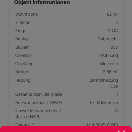
Objekt Informationen
Wohnfläche
82 m²
Zimmer
3
Etage
2. OG
Bautyp
Gebraucht
Baujahr
1950
Objektart
Wohnung
Objekttyp
Allgemein
Balkon
6,86 m²
Heizung
Zentralheizung
Gas
Gesamtanzahl Stellplätze
1
Heizwärmebedarf (HWB)
67,00 kwh/m²a
Klasse Heizwärmebedarf
C
(Klasse HWB)
Externe ID
MHI-2025-00281